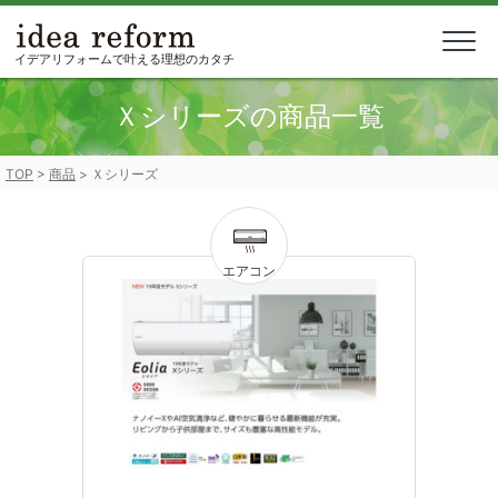
Skip
to
content
イデアリフォームで叶える理想のカタチ
Ｘシリーズの商品一覧
TOP
>
商品
>
Ｘシリーズ