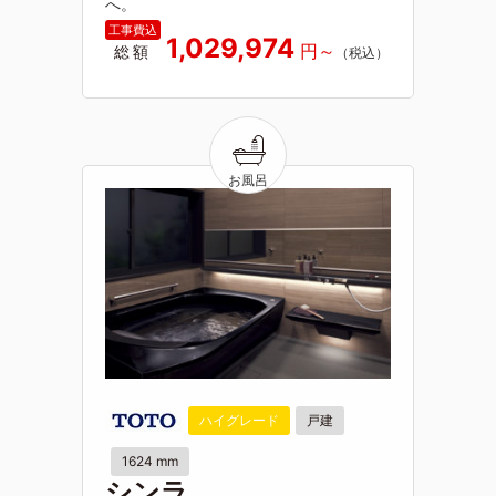
へ。
1,029,974
総額
ハイグレード
戸建
1624 mm
シンラ