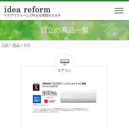
Skip
to
content
イデアリフォームで叶える理想のカタチ
日立の商品一覧
TOP
>
商品
>
日立