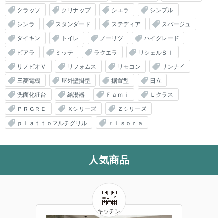
クラッソ
クリナップ
シエラ
シンプル
シンラ
スタンダード
ステディア
スパージュ
ダイキン
トイレ
ノーリツ
ハイグレード
ピアラ
ミッテ
ラクエラ
リシェルＳＩ
リノビオＶ
リフォムス
リモコン
リンナイ
三菱電機
屋外壁掛型
据置型
日立
洗面化粧台
給湯器
Ｆａｍｉ
Ｌクラス
ＰＲＧＲＥ
Ｘシリーズ
Ｚシリーズ
ｐｉａｔｔｏマルチグリル
ｒｉｓｏｒａ
人気商品