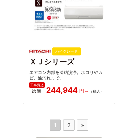
ハイグレード
ＸＪシリーズ
エアコン内部を凍結洗浄。ホコリやカ
ビ、油汚れまで。
244,944
総額
1
2
»