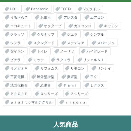
LIXIL
Panasonic
TOTO
Vスタイル
うるさら７
お風呂
アレスタ
エアコン
エコキュート
オクターブ
ガスコンロ
キッチン
クラッソ
クリナップ
シエラ
シンプル
シンラ
スタンダード
ステディア
スパージュ
ダイキン
トイレ
ノーリツ
ハイグレード
ピアラ
ミッテ
ラクエラ
リシェルＳＩ
リノビオＶ
リフォムス
リモコン
リンナイ
三菱電機
屋外壁掛型
据置型
日立
洗面化粧台
給湯器
Ｆａｍｉ
Ｌクラス
ＰＲＧＲＥ
Ｘシリーズ
Ｚシリーズ
ｐｉａｔｔｏマルチグリル
ｒｉｓｏｒａ
人気商品