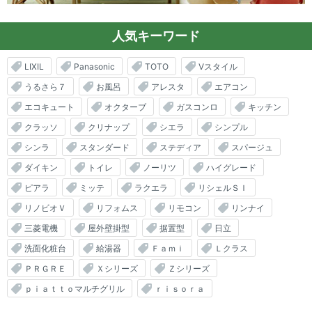
人気キーワード
LIXIL
Panasonic
TOTO
Vスタイル
うるさら７
お風呂
アレスタ
エアコン
エコキュート
オクターブ
ガスコンロ
キッチン
クラッソ
クリナップ
シエラ
シンプル
シンラ
スタンダード
ステディア
スパージュ
ダイキン
トイレ
ノーリツ
ハイグレード
ピアラ
ミッテ
ラクエラ
リシェルＳＩ
リノビオＶ
リフォムス
リモコン
リンナイ
三菱電機
屋外壁掛型
据置型
日立
洗面化粧台
給湯器
Ｆａｍｉ
Ｌクラス
ＰＲＧＲＥ
Ｘシリーズ
Ｚシリーズ
ｐｉａｔｔｏマルチグリル
ｒｉｓｏｒａ