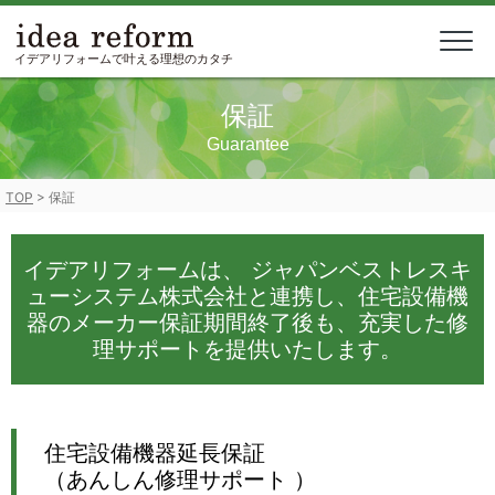
Skip
to
content
イデアリフォームで叶える理想のカタチ
保証
Guarantee
TOP
>
保証
イデアリフォームは、 ジャパンベストレスキ
ューシステム株式会社と連携し、住宅設備機
器のメーカー保証期間終了後も、充実した修
理サポートを提供いたします。
住宅設備機器延長保証
（あんしん修理サポート ）