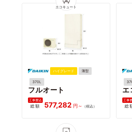
ハイグレード
薄型
370L
37
フルオート
エ
577,282
総額
総