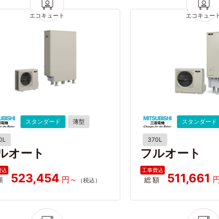
スタンダード
薄型
スタンダード
0L
370L
ルオート
フルオート
523,454
511,661
額
総額