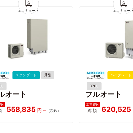
スタンダード
薄型
ハイグレード
0L
370L
ルオート
フルオート
558,835
620,525
額
総額