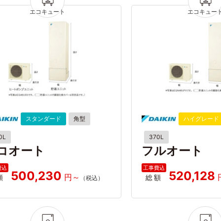
スタンダード
角型
ハイグレード
0L
370L
コオート
フルオート
500,230
520,128
額
総額