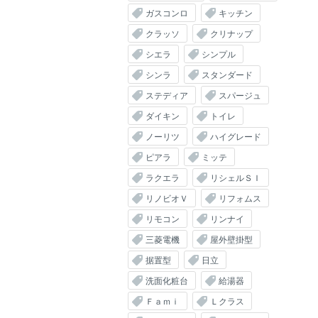
ガスコンロ
キッチン
クラッソ
クリナップ
シエラ
シンプル
シンラ
スタンダード
ステディア
スパージュ
ダイキン
トイレ
ノーリツ
ハイグレード
ピアラ
ミッテ
ラクエラ
リシェルＳＩ
リノビオＶ
リフォムス
リモコン
リンナイ
三菱電機
屋外壁掛型
据置型
日立
洗面化粧台
給湯器
Ｆａｍｉ
Ｌクラス