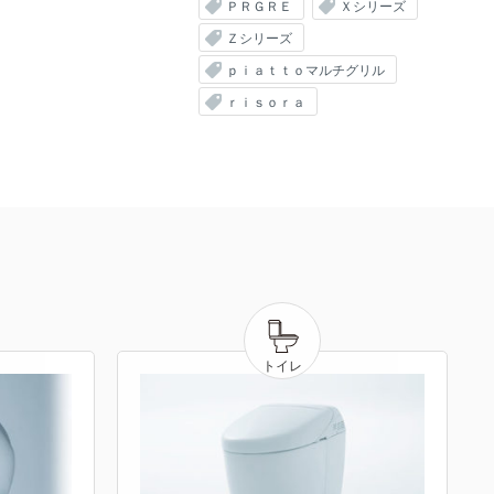
ＰＲＧＲＥ
Ｘシリーズ
Ｚシリーズ
ｐｉａｔｔｏマルチグリル
ｒｉｓｏｒａ