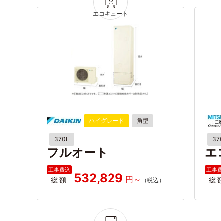
ハイグレード
角型
370L
37
フルオート
エ
532,829
総額
総