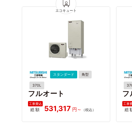
スタンダード
角型
370L
37
フルオート
フ
531,317
総額
総