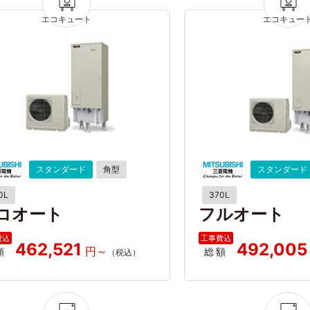
スタンダード
角型
スタンダード
0L
370L
コオート
フルオート
462,521
492,005
額
総額