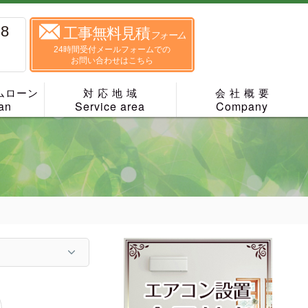
88
工事無料見積
フォーム
24時間受付メールフォームでの
お問い合わせはこちら
ムローン
対 応 地 域
会 社 概 要
an
Service area
Company