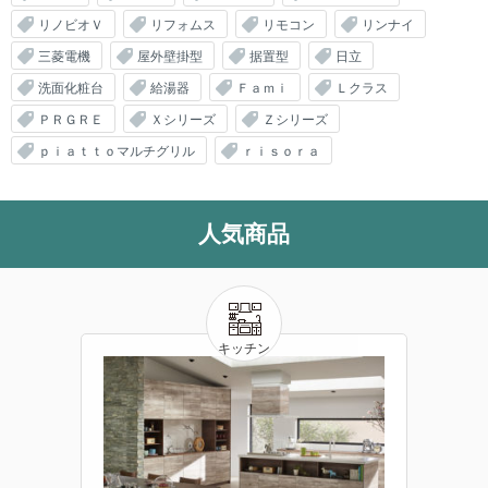
リノビオＶ
リフォムス
リモコン
リンナイ
三菱電機
屋外壁掛型
据置型
日立
洗面化粧台
給湯器
Ｆａｍｉ
Ｌクラス
ＰＲＧＲＥ
Ｘシリーズ
Ｚシリーズ
ｐｉａｔｔｏマルチグリル
ｒｉｓｏｒａ
人気商品