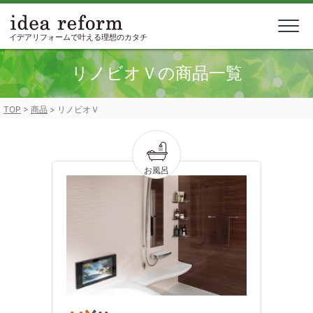
Skip
to
content
イデアリフォームで叶える理想のカタチ
リノビオＶの商品一覧
TOP
>
商品
>
リノビオＶ