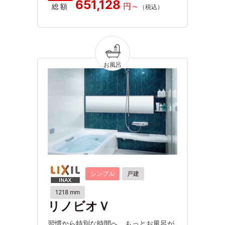
651,128
総額
シンプル
戸建
1218 mm
リノビオＶ
習慣から特別な時間へ。もっとお風呂が