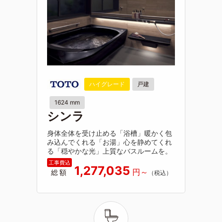
ハイグレード
戸建
1624 mm
シンラ
身体全体を受け止める「浴槽」暖かく包
み込んでくれる「お湯」心を静めてくれ
る「穏やかな光」上質なバスルームを。
1,277,035
総額