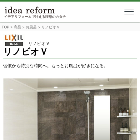
Skip
to
content
イデアリフォームで叶える理想のカタチ
TOP
>
商品
>
お風呂
>
リノビオＶ
リノビオＶ
リノビオＶ
習慣から特別な時間へ。もっとお風呂が好きになる。