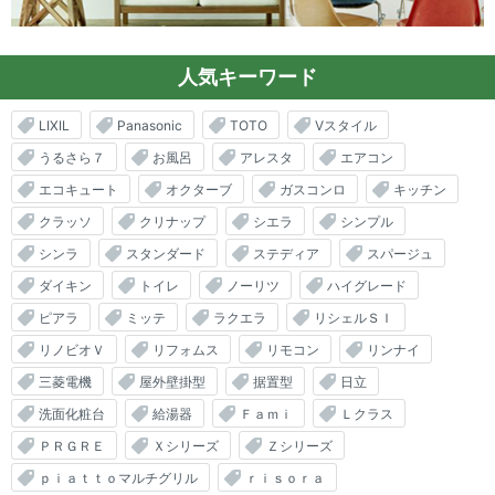
人気キーワード
LIXIL
Panasonic
TOTO
Vスタイル
うるさら７
お風呂
アレスタ
エアコン
エコキュート
オクターブ
ガスコンロ
キッチン
クラッソ
クリナップ
シエラ
シンプル
シンラ
スタンダード
ステディア
スパージュ
ダイキン
トイレ
ノーリツ
ハイグレード
ピアラ
ミッテ
ラクエラ
リシェルＳＩ
リノビオＶ
リフォムス
リモコン
リンナイ
三菱電機
屋外壁掛型
据置型
日立
洗面化粧台
給湯器
Ｆａｍｉ
Ｌクラス
ＰＲＧＲＥ
Ｘシリーズ
Ｚシリーズ
ｐｉａｔｔｏマルチグリル
ｒｉｓｏｒａ