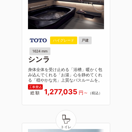
ハイグレード
戸建
1624 mm
シンラ
身体全体を受け止める「浴槽」暖かく包
み込んでくれる「お湯」心を静めてくれ
る「穏やかな光」上質なバスルームを。
1,277,035
総額