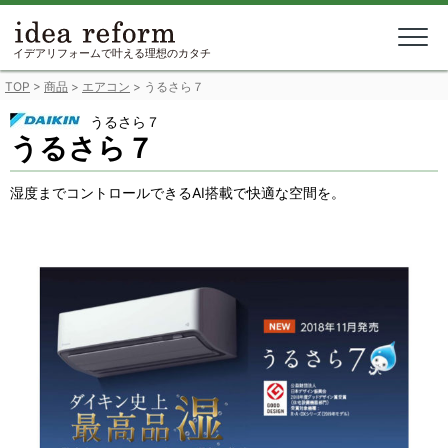
Skip
to
content
イデアリフォームで叶える理想のカタチ
TOP
>
商品
>
エアコン
>
うるさら７
うるさら７
うるさら７
湿度までコントロールできるAI搭載で快適な空間を。