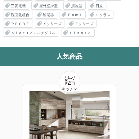
三菱電機
屋外壁掛型
据置型
日立
洗面化粧台
給湯器
Ｆａｍｉ
Ｌクラス
ＰＲＧＲＥ
Ｘシリーズ
Ｚシリーズ
ｐｉａｔｔｏマルチグリル
ｒｉｓｏｒａ
人気商品