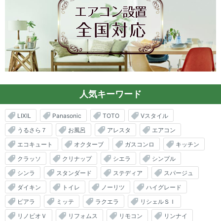
人気キーワード
LIXIL
Panasonic
TOTO
Vスタイル
うるさら７
お風呂
アレスタ
エアコン
エコキュート
オクターブ
ガスコンロ
キッチン
クラッソ
クリナップ
シエラ
シンプル
シンラ
スタンダード
ステディア
スパージュ
ダイキン
トイレ
ノーリツ
ハイグレード
ピアラ
ミッテ
ラクエラ
リシェルＳＩ
リノビオＶ
リフォムス
リモコン
リンナイ