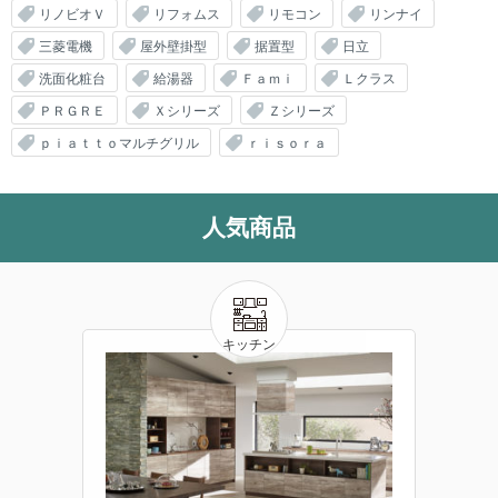
リノビオＶ
リフォムス
リモコン
リンナイ
三菱電機
屋外壁掛型
据置型
日立
洗面化粧台
給湯器
Ｆａｍｉ
Ｌクラス
ＰＲＧＲＥ
Ｘシリーズ
Ｚシリーズ
ｐｉａｔｔｏマルチグリル
ｒｉｓｏｒａ
人気商品