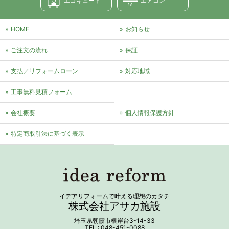
エコキュート
エアコン
HOME
お知らせ
ご注文の流れ
保証
支払／リフォームローン
対応地域
⼯事無料⾒積フォーム
会社概要
個⼈情報保護⽅針
特定商取引法に基づく表⽰
イデアリフォームで叶える理想のカタチ
株式会社アサカ施設
埼玉県朝霞市根岸台3-14-33
TEL : 048-451-0088