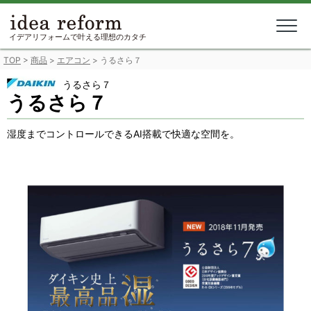
Skip
to
content
イデアリフォームで叶える理想のカタチ
TOP
>
商品
>
エアコン
>
うるさら７
うるさら７
うるさら７
湿度までコントロールできるAI搭載で快適な空間を。