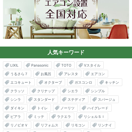
人気キーワード
LIXIL
Panasonic
TOTO
Vスタイル
うるさら７
お風呂
アレスタ
エアコン
エコキュート
オクターブ
ガスコンロ
キッチン
クラッソ
クリナップ
シエラ
シンプル
シンラ
スタンダード
ステディア
スパージュ
ダイキン
トイレ
ノーリツ
ハイグレード
ピアラ
ミッテ
ラクエラ
リシェルＳＩ
リノビオＶ
リフォムス
リモコン
リンナイ