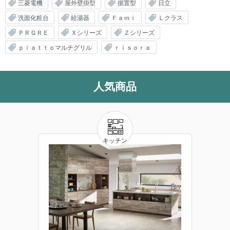
三菱電機
屋外壁掛型
据置型
日立
洗面化粧台
給湯器
Ｆａｍｉ
Ｌクラス
ＰＲＧＲＥ
Ｘシリーズ
Ｚシリーズ
ｐｉａｔｔｏマルチグリル
ｒｉｓｏｒａ
人気商品