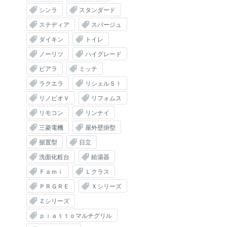
シンラ
スタンダード
ステディア
スパージュ
ダイキン
トイレ
ノーリツ
ハイグレード
ピアラ
ミッテ
ラクエラ
リシェルＳＩ
リノビオＶ
リフォムス
リモコン
リンナイ
三菱電機
屋外壁掛型
据置型
日立
洗面化粧台
給湯器
Ｆａｍｉ
Ｌクラス
ＰＲＧＲＥ
Ｘシリーズ
Ｚシリーズ
ｐｉａｔｔｏマルチグリル