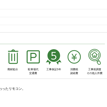
事
廃材処分
駐車場代
工事保証5年
消費税
工事前調査
交通費
諸経費
その他人件費
わったリモコン。