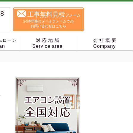
88
工事無料見積
フォーム
24時間受付メールフォームでの
お問い合わせはこちら
ムローン
対 応 地 域
会 社 概 要
an
Service area
Company