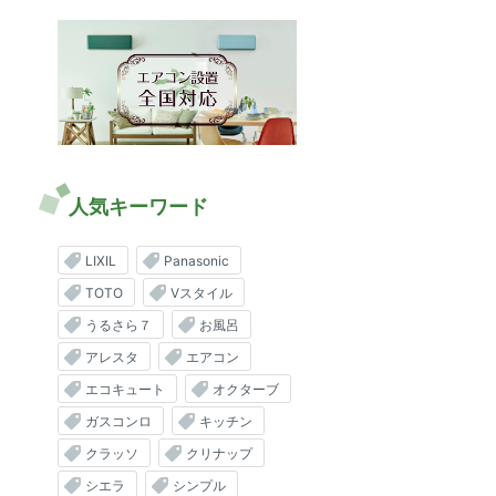
人気キーワード
LIXIL
Panasonic
TOTO
Vスタイル
うるさら７
お風呂
アレスタ
エアコン
エコキュート
オクターブ
ガスコンロ
キッチン
クラッソ
クリナップ
シエラ
シンプル