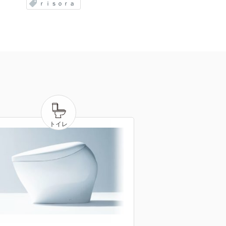
ｒｉｓｏｒａ