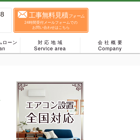
88
工事無料見積
フォーム
24時間受付メールフォームでの
お問い合わせはこちら
ムローン
対 応 地 域
会 社 概 要
an
Service area
Company