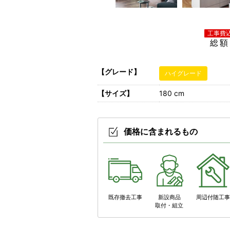
総額
【グレード】
ハイグレード
【サイズ】
180 cm
価格に含まれるもの
既存撤去工事
新設商品
周辺付随工
取付・組立