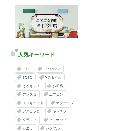
人気キーワード
LIXIL
Panasonic
TOTO
Vスタイル
うるさら７
お風呂
アレスタ
エアコン
エコキュート
オクターブ
ガスコンロ
キッチン
クラッソ
クリナップ
シエラ
シンプル