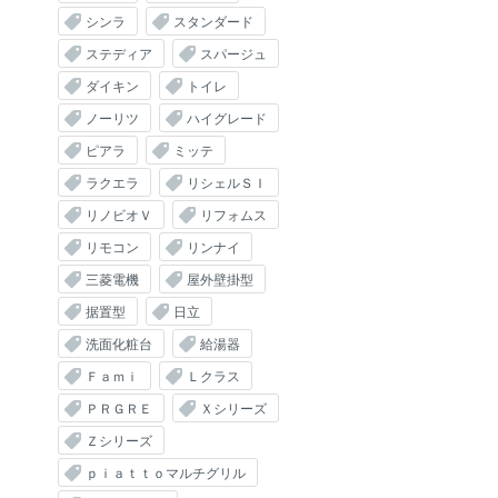
シンラ
スタンダード
ステディア
スパージュ
ダイキン
トイレ
ノーリツ
ハイグレード
ピアラ
ミッテ
ラクエラ
リシェルＳＩ
リノビオＶ
リフォムス
リモコン
リンナイ
三菱電機
屋外壁掛型
据置型
日立
洗面化粧台
給湯器
Ｆａｍｉ
Ｌクラス
ＰＲＧＲＥ
Ｘシリーズ
Ｚシリーズ
ｐｉａｔｔｏマルチグリル