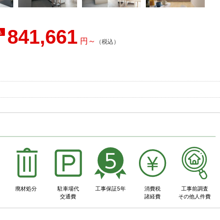
841,661
事
廃材処分
駐車場代
工事保証5年
消費税
工事前調査
交通費
諸経費
その他人件費