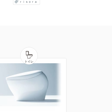
ｒｉｓｏｒａ