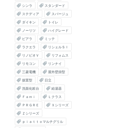
シンラ
スタンダード
ステディア
スパージュ
ダイキン
トイレ
ノーリツ
ハイグレード
ピアラ
ミッテ
ラクエラ
リシェルＳＩ
リノビオＶ
リフォムス
リモコン
リンナイ
三菱電機
屋外壁掛型
据置型
日立
洗面化粧台
給湯器
Ｆａｍｉ
Ｌクラス
ＰＲＧＲＥ
Ｘシリーズ
Ｚシリーズ
ｐｉａｔｔｏマルチグリル