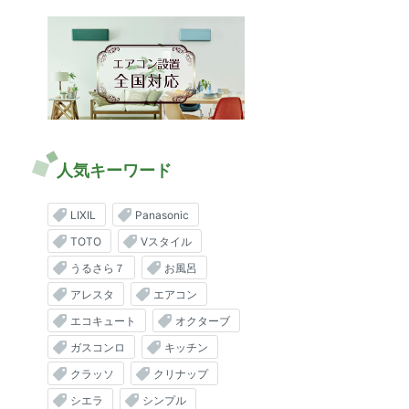
人気キーワード
LIXIL
Panasonic
TOTO
Vスタイル
うるさら７
お風呂
アレスタ
エアコン
エコキュート
オクターブ
ガスコンロ
キッチン
クラッソ
クリナップ
シエラ
シンプル