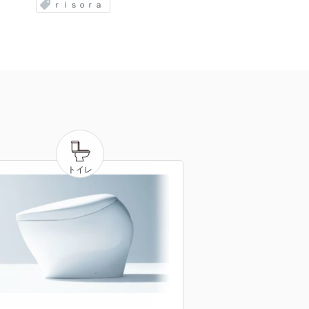
ｒｉｓｏｒａ