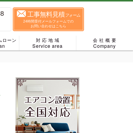
88
工事無料見積
フォーム
24時間受付メールフォームでの
お問い合わせはこちら
ムローン
対 応 地 域
会 社 概 要
an
Service area
Company