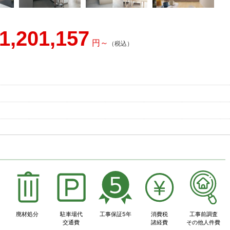
1,201,157
事
廃材処分
駐車場代
工事保証5年
消費税
工事前調査
交通費
諸経費
その他人件費