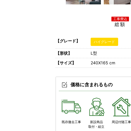
総額
【グレード】
ハイグレード
【形状】
L型
【サイズ】
240X165 cm
価格に含まれるもの
既存撤去工事
新設商品
周辺付随工
取付・組立