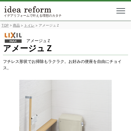
Skip
to
content
イデアリフォームで叶える理想のカタチ
TOP
>
商品
>
トイレ
>
アメージュＺ
アメージュＺ
アメージュＺ
フチレス形状でお掃除もラクラク。お好みの便座を自由にチョイ
ス。