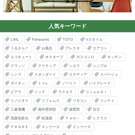
人気キーワード
LIXIL
Panasonic
TOTO
Vスタイル
うるさら７
お風呂
アレスタ
エアコン
エコキュート
オクターブ
ガスコンロ
キッチン
クラッソ
クリナップ
シエラ
シンプル
シンラ
スタンダード
ステディア
スパージュ
ダイキン
トイレ
ノーリツ
ハイグレード
ピアラ
ミッテ
ラクエラ
リシェルＳＩ
リノビオＶ
リフォムス
リモコン
リンナイ
三菱電機
屋外壁掛型
据置型
日立
洗面化粧台
給湯器
Ｆａｍｉ
Ｌクラス
ＰＲＧＲＥ
Ｘシリーズ
Ｚシリーズ