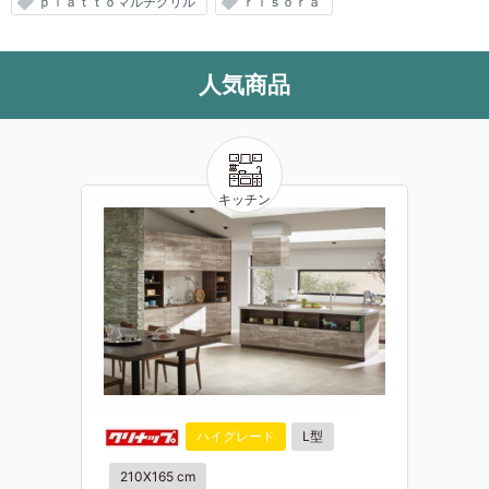
ｐｉａｔｔｏマルチグリル
ｒｉｓｏｒａ
人気商品
ハイグレード
L型
210X165 cm