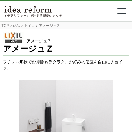
Skip
to
content
イデアリフォームで叶える理想のカタチ
TOP
>
商品
>
トイレ
>
アメージュＺ
アメージュＺ
アメージュＺ
フチレス形状でお掃除もラクラク。お好みの便座を自由にチョイ
ス。