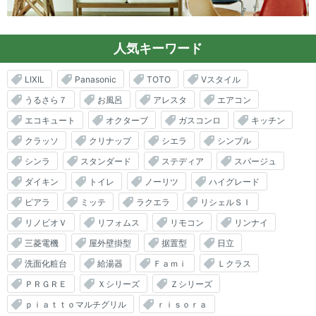
人気キーワード
LIXIL
Panasonic
TOTO
Vスタイル
うるさら７
お風呂
アレスタ
エアコン
エコキュート
オクターブ
ガスコンロ
キッチン
クラッソ
クリナップ
シエラ
シンプル
シンラ
スタンダード
ステディア
スパージュ
ダイキン
トイレ
ノーリツ
ハイグレード
ピアラ
ミッテ
ラクエラ
リシェルＳＩ
リノビオＶ
リフォムス
リモコン
リンナイ
三菱電機
屋外壁掛型
据置型
日立
洗面化粧台
給湯器
Ｆａｍｉ
Ｌクラス
ＰＲＧＲＥ
Ｘシリーズ
Ｚシリーズ
ｐｉａｔｔｏマルチグリル
ｒｉｓｏｒａ