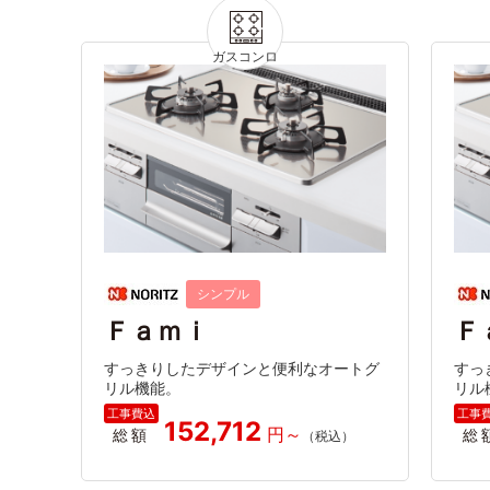
シンプル
Ｆａｍｉ
Ｆ
すっきりしたデザインと便利なオートグ
すっ
リル機能。
リル
152,712
総額
総