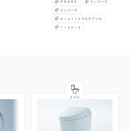
ＰＲＧＲＥ
Ｘシリーズ
Ｚシリーズ
ｐｉａｔｔｏマルチグリル
ｒｉｓｏｒａ