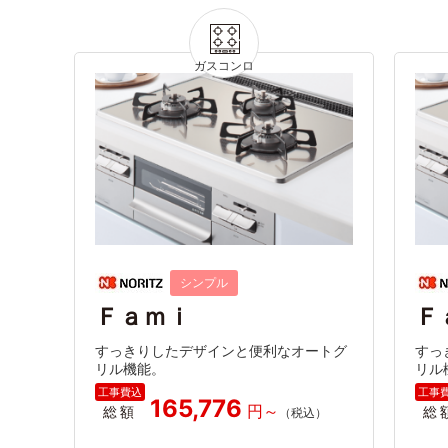
シンプル
Ｆａｍｉ
Ｆ
すっきりしたデザインと便利なオートグ
すっ
リル機能。
リル
165,776
総額
総