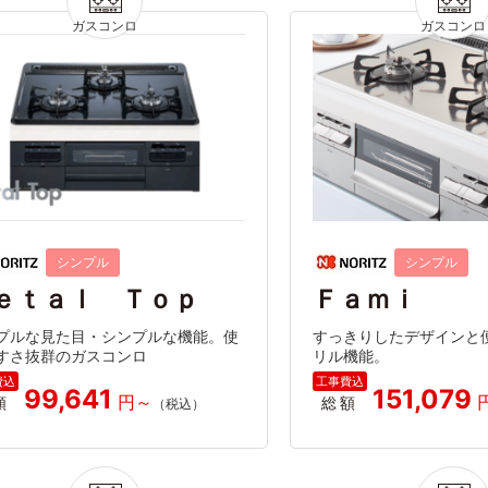
シンプル
シンプル
ｅｔａｌ Ｔｏｐ
Ｆａｍｉ
プルな見た目・シンプルな機能。使
すっきりしたデザインと
すさ抜群のガスコンロ
リル機能。
99,641
151,079
額
総額