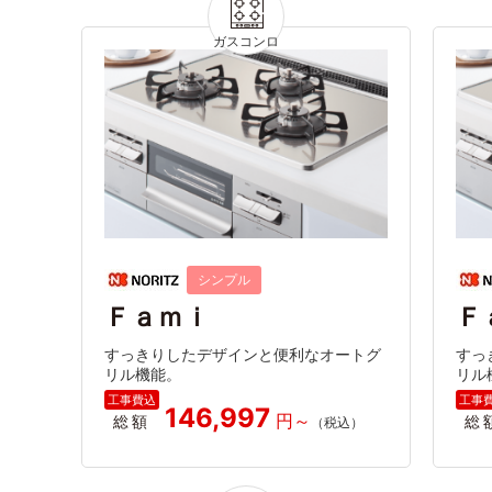
シンプル
Ｆａｍｉ
Ｆ
すっきりしたデザインと便利なオートグ
すっ
リル機能。
リル
146,997
総額
総