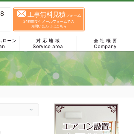
88
工事無料見積
フォーム
24時間受付メールフォームでの
お問い合わせはこちら
ムローン
対 応 地 域
会 社 概 要
an
Service area
Company