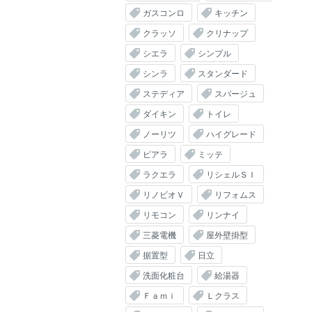
ガスコンロ
キッチン
クラッソ
クリナップ
シエラ
シンプル
シンラ
スタンダード
ステディア
スパージュ
ダイキン
トイレ
ノーリツ
ハイグレード
ピアラ
ミッテ
ラクエラ
リシェルＳＩ
リノビオＶ
リフォムス
リモコン
リンナイ
三菱電機
屋外壁掛型
据置型
日立
洗面化粧台
給湯器
Ｆａｍｉ
Ｌクラス