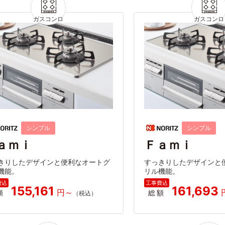
シンプル
シンプル
ａｍｉ
Ｆａｍｉ
きりしたデザインと便利なオートグ
すっきりしたデザインと
機能。
リル機能。
155,161
161,693
額
総額