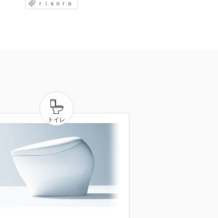
ｒｉｓｏｒａ