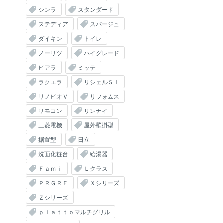
シンラ
スタンダード
ステディア
スパージュ
ダイキン
トイレ
ノーリツ
ハイグレード
ピアラ
ミッテ
ラクエラ
リシェルＳＩ
リノビオＶ
リフォムス
リモコン
リンナイ
三菱電機
屋外壁掛型
据置型
日立
洗面化粧台
給湯器
Ｆａｍｉ
Ｌクラス
ＰＲＧＲＥ
Ｘシリーズ
Ｚシリーズ
ｐｉａｔｔｏマルチグリル