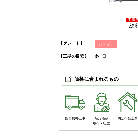
総
【グレード】
シンプル
【工期の目安】
約1日
価格に含まれるもの
既存撤去工事
新設商品
周辺付随工
取付・組立