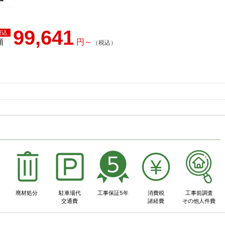
99,641
額
事
廃材処分
駐車場代
工事保証5年
消費税
工事前調査
交通費
諸経費
その他人件費