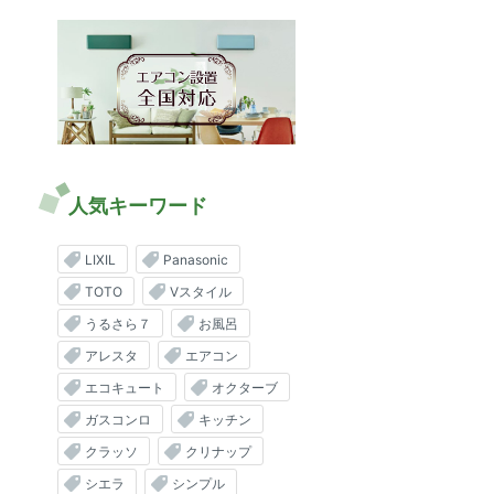
人気キーワード
LIXIL
Panasonic
TOTO
Vスタイル
うるさら７
お風呂
アレスタ
エアコン
エコキュート
オクターブ
ガスコンロ
キッチン
クラッソ
クリナップ
シエラ
シンプル