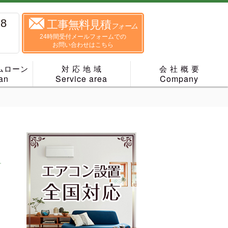
88
工事無料見積
フォーム
24時間受付メールフォームでの
お問い合わせはこちら
ムローン
対 応 地 域
会 社 概 要
an
Service area
Company