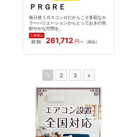
ＰＲＧＲＥ
毎日使うガスコンロだからこそ多彩なカ
ラーバリエーションからとっておきの色
鮮やかな空間を。
261,712
総額
1
2
3
»