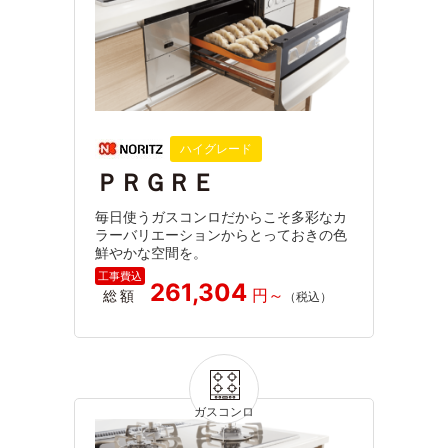
ハイグレード
ＰＲＧＲＥ
毎日使うガスコンロだからこそ多彩なカ
ラーバリエーションからとっておきの色
鮮やかな空間を。
261,304
総額