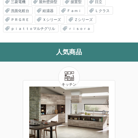
三菱電機
屋外壁掛型
据置型
日立
洗面化粧台
給湯器
Ｆａｍｉ
Ｌクラス
ＰＲＧＲＥ
Ｘシリーズ
Ｚシリーズ
ｐｉａｔｔｏマルチグリル
ｒｉｓｏｒａ
人気商品