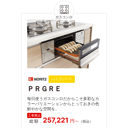
ハイグレード
ＰＲＧＲＥ
毎日使うガスコンロだからこそ多彩なカ
ラーバリエーションからとっておきの色
鮮やかな空間を。
257,221
総額