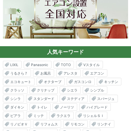
人気キーワード
LIXIL
Panasonic
TOTO
Vスタイル
うるさら７
お風呂
アレスタ
エアコン
エコキュート
オクターブ
ガスコンロ
キッチン
クラッソ
クリナップ
シエラ
シンプル
シンラ
スタンダード
ステディア
スパージュ
ダイキン
トイレ
ノーリツ
ハイグレード
ピアラ
ミッテ
ラクエラ
リシェルＳＩ
リノビオＶ
リフォムス
リモコン
リンナイ