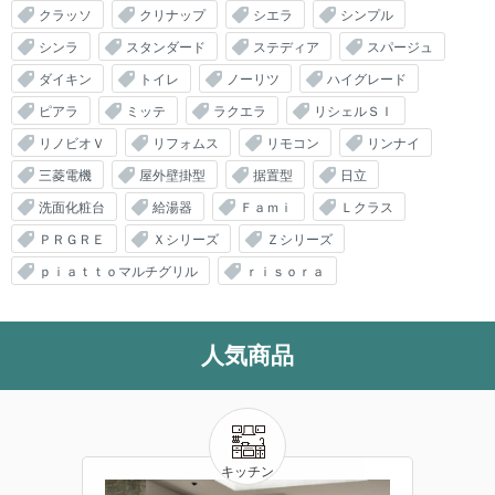
クラッソ
クリナップ
シエラ
シンプル
シンラ
スタンダード
ステディア
スパージュ
ダイキン
トイレ
ノーリツ
ハイグレード
ピアラ
ミッテ
ラクエラ
リシェルＳＩ
リノビオＶ
リフォムス
リモコン
リンナイ
三菱電機
屋外壁掛型
据置型
日立
洗面化粧台
給湯器
Ｆａｍｉ
Ｌクラス
ＰＲＧＲＥ
Ｘシリーズ
Ｚシリーズ
ｐｉａｔｔｏマルチグリル
ｒｉｓｏｒａ
人気商品