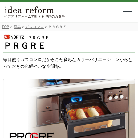
Skip
to
content
イデアリフォームで叶える理想のカタチ
TOP
>
商品
>
ガスコンロ
>
ＰＲＧＲＥ
ＰＲＧＲＥ
ＰＲＧＲＥ
毎日使うガスコンロだからこそ多彩なカラーバリエーションからと
っておきの色鮮やかな空間を。