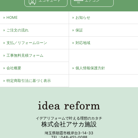
エコキュート
エアコン
HOME
お知らせ
ご注文の流れ
保証
支払／リフォームローン
対応地域
⼯事無料⾒積フォーム
会社概要
個⼈情報保護⽅針
特定商取引法に基づく表⽰
イデアリフォームで叶える理想のカタチ
株式会社アサカ施設
埼玉県朝霞市根岸台3-14-33
TEL : 048-451-0088