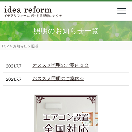
Skip
to
content
イデアリフォームで叶える理想のカタチ
照明のお知らせ一覧
TOP
>
お知らせ
>
照明
オススメ照明のご案内☆２
2021.7.7
おススメ照明のご案内☆
2021.7.7