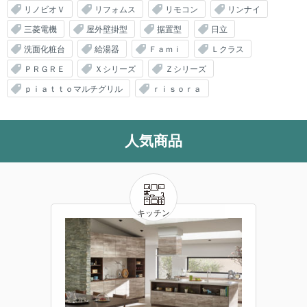
リノビオＶ
リフォムス
リモコン
リンナイ
三菱電機
屋外壁掛型
据置型
日立
洗面化粧台
給湯器
Ｆａｍｉ
Ｌクラス
ＰＲＧＲＥ
Ｘシリーズ
Ｚシリーズ
ｐｉａｔｔｏマルチグリル
ｒｉｓｏｒａ
人気商品