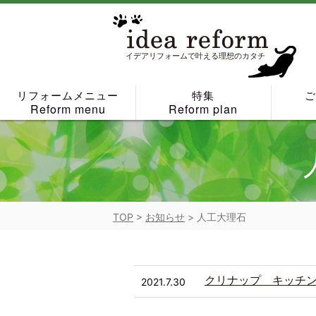
Skip
to
content
イデアリフォームで叶える理想のカタチ
リフォームメニュー
特集
Reform menu
Reform plan
TOP
>
お知らせ
>
人工大理石
クリナップ キッチ
2021.7.30