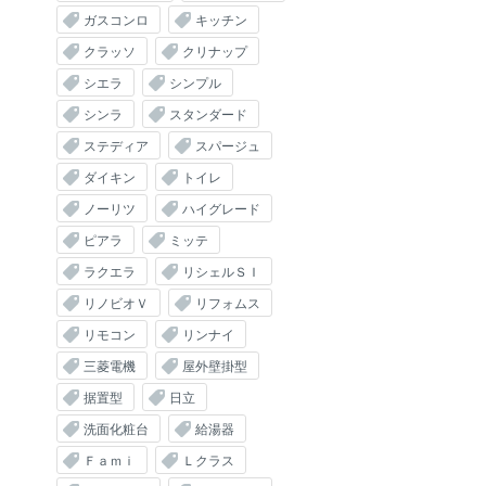
ガスコンロ
キッチン
クラッソ
クリナップ
シエラ
シンプル
シンラ
スタンダード
ステディア
スパージュ
ダイキン
トイレ
ノーリツ
ハイグレード
ピアラ
ミッテ
ラクエラ
リシェルＳＩ
リノビオＶ
リフォムス
リモコン
リンナイ
三菱電機
屋外壁掛型
据置型
日立
洗面化粧台
給湯器
Ｆａｍｉ
Ｌクラス