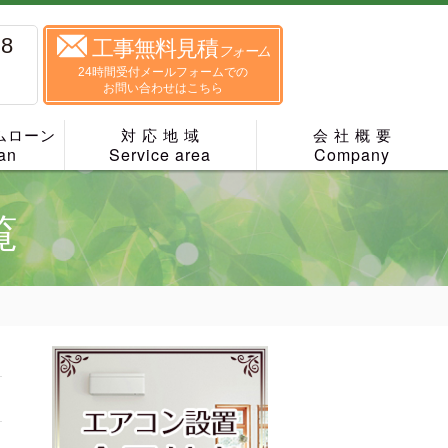
88
工事無料見積
フォーム
24時間受付メールフォームでの
お問い合わせはこちら
ムローン
対 応 地 域
会 社 概 要
an
Service area
Company
覧