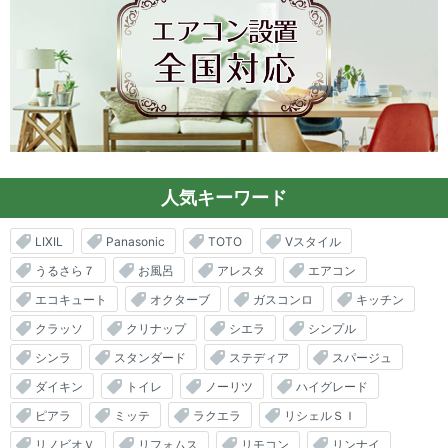
人気キーワード
LIXIL
Panasonic
TOTO
Vスタイル
うるさら７
お風呂
アレスタ
エアコン
エコキュート
オクターブ
ガスコンロ
キッチン
クラッソ
クリナップ
シエラ
シンプル
シンラ
スタンダード
ステディア
スパージュ
ダイキン
トイレ
ノーリツ
ハイグレード
ピアラ
ミッテ
ラクエラ
リシェルＳＩ
リノビオＶ
リフォムス
リモコン
リンナイ