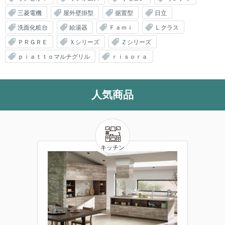
三菱電機
屋外壁掛型
据置型
日立
洗面化粧台
給湯器
Ｆａｍｉ
Ｌクラス
ＰＲＧＲＥ
Ｘシリーズ
Ｚシリーズ
ｐｉａｔｔｏマルチグリル
ｒｉｓｏｒａ
人気商品