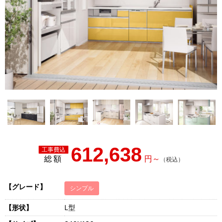
612,638
総額
【グレード】
シンプル
【形状】
L型