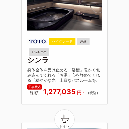
ハイグレード
戸建
1624 mm
シンラ
身体全体を受け止める「浴槽」暖かく包
み込んでくれる「お湯」心を静めてくれ
る「穏やかな光」上質なバスルームを。
1,277,035
総額