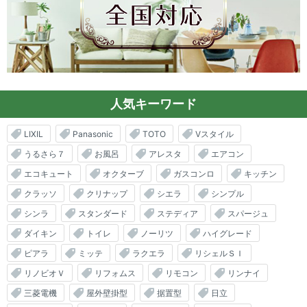
人気キーワード
LIXIL
Panasonic
TOTO
Vスタイル
うるさら７
お風呂
アレスタ
エアコン
エコキュート
オクターブ
ガスコンロ
キッチン
クラッソ
クリナップ
シエラ
シンプル
シンラ
スタンダード
ステディア
スパージュ
ダイキン
トイレ
ノーリツ
ハイグレード
ピアラ
ミッテ
ラクエラ
リシェルＳＩ
リノビオＶ
リフォムス
リモコン
リンナイ
三菱電機
屋外壁掛型
据置型
日立