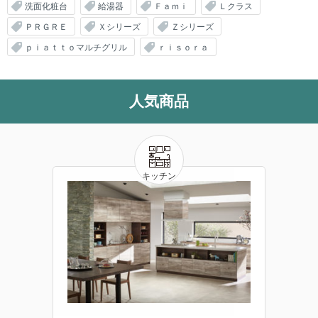
洗面化粧台
給湯器
Ｆａｍｉ
Ｌクラス
ＰＲＧＲＥ
Ｘシリーズ
Ｚシリーズ
ｐｉａｔｔｏマルチグリル
ｒｉｓｏｒａ
人気商品