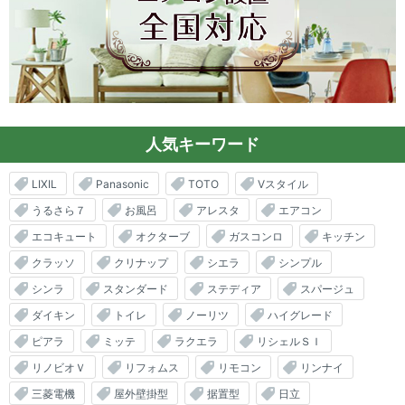
人気キーワード
LIXIL
Panasonic
TOTO
Vスタイル
うるさら７
お風呂
アレスタ
エアコン
エコキュート
オクターブ
ガスコンロ
キッチン
クラッソ
クリナップ
シエラ
シンプル
シンラ
スタンダード
ステディア
スパージュ
ダイキン
トイレ
ノーリツ
ハイグレード
ピアラ
ミッテ
ラクエラ
リシェルＳＩ
リノビオＶ
リフォムス
リモコン
リンナイ
三菱電機
屋外壁掛型
据置型
日立