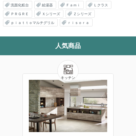
洗面化粧台
給湯器
Ｆａｍｉ
Ｌクラス
ＰＲＧＲＥ
Ｘシリーズ
Ｚシリーズ
ｐｉａｔｔｏマルチグリル
ｒｉｓｏｒａ
人気商品