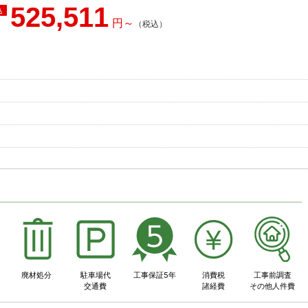
525,511
事
廃材処分
駐車場代
工事保証5年
消費税
工事前調査
交通費
諸経費
その他人件費