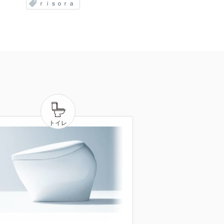
ｒｉｓｏｒａ