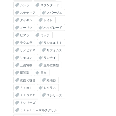
シンラ
スタンダード
ステディア
スパージュ
ダイキン
トイレ
ノーリツ
ハイグレード
ピアラ
ミッテ
ラクエラ
リシェルＳＩ
リノビオＶ
リフォムス
リモコン
リンナイ
三菱電機
屋外壁掛型
据置型
日立
洗面化粧台
給湯器
Ｆａｍｉ
Ｌクラス
ＰＲＧＲＥ
Ｘシリーズ
Ｚシリーズ
ｐｉａｔｔｏマルチグリル