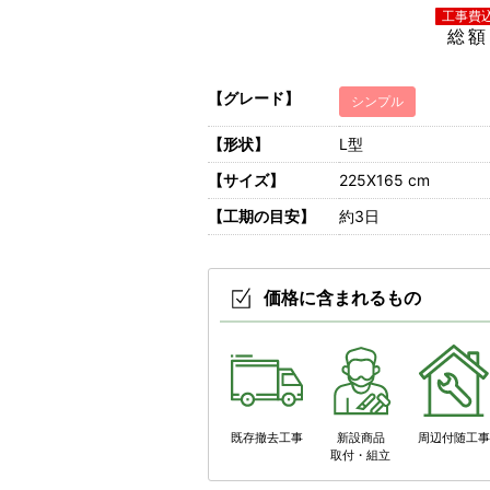
総額
【グレード】
シンプル
【形状】
L型
【サイズ】
225X165 cm
【工期の目安】
約3日
価格に含まれるもの
既存撤去工事
新設商品
周辺付随工
取付・組立