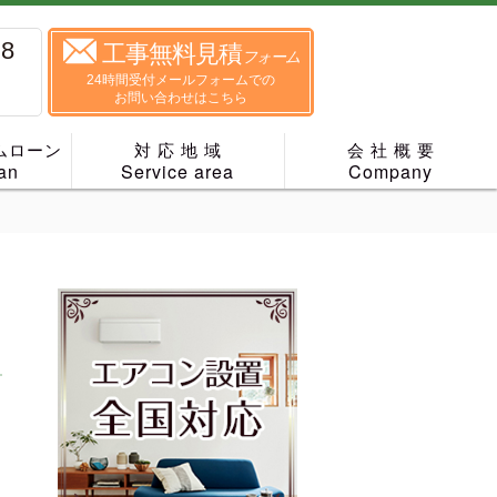
88
工事無料見積
フォーム
24時間受付メールフォームでの
お問い合わせはこちら
ムローン
対 応 地 域
会 社 概 要
an
Service area
Company