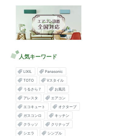
人気キーワード
LIXIL
Panasonic
TOTO
Vスタイル
うるさら７
お風呂
アレスタ
エアコン
エコキュート
オクターブ
ガスコンロ
キッチン
クラッソ
クリナップ
シエラ
シンプル