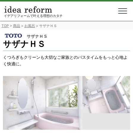
Skip
to
content
イデアリフォームで叶える理想のカタチ
TOP
>
商品
>
お風呂
>
サザナＨＳ
サザナＨＳ
サザナＨＳ
くつろぎもクリーンも大切なご家族とのバスタイムをもっと心地よ
く快適に。