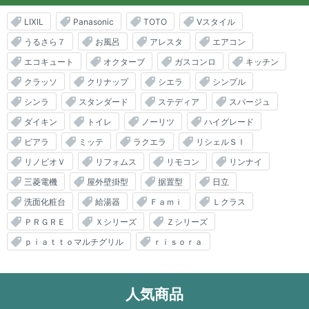
LIXIL
Panasonic
TOTO
Vスタイル
うるさら７
お風呂
アレスタ
エアコン
エコキュート
オクターブ
ガスコンロ
キッチン
クラッソ
クリナップ
シエラ
シンプル
シンラ
スタンダード
ステディア
スパージュ
ダイキン
トイレ
ノーリツ
ハイグレード
ピアラ
ミッテ
ラクエラ
リシェルＳＩ
リノビオＶ
リフォムス
リモコン
リンナイ
三菱電機
屋外壁掛型
据置型
日立
洗面化粧台
給湯器
Ｆａｍｉ
Ｌクラス
ＰＲＧＲＥ
Ｘシリーズ
Ｚシリーズ
ｐｉａｔｔｏマルチグリル
ｒｉｓｏｒａ
人気商品