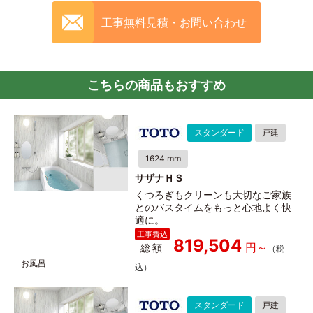
工事無料見積・お問い合わせ
こちらの商品もおすすめ
スタンダード
戸建
1624 mm
サザナＨＳ
くつろぎもクリーンも大切なご家族
とのバスタイムをもっと心地よく快
適に。
819,504
総額
スタンダード
戸建