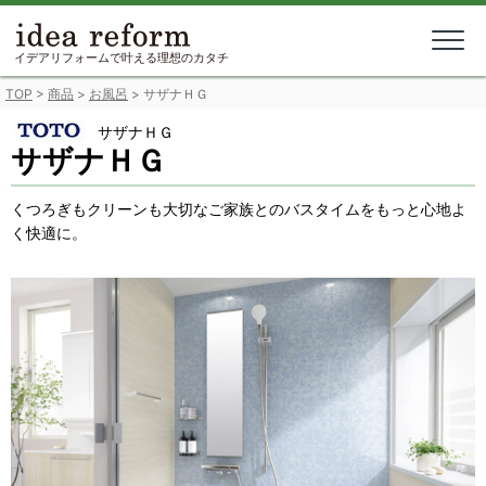
Skip
to
content
イデアリフォームで叶える理想のカタチ
TOP
>
商品
>
お風呂
>
サザナＨＧ
サザナＨＧ
サザナＨＧ
くつろぎもクリーンも大切なご家族とのバスタイムをもっと心地よ
く快適に。