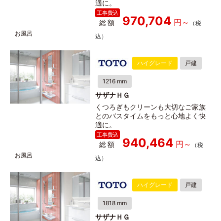
適に。
970,704
総額
ハイグレード
戸建
1216 mm
サザナＨＧ
くつろぎもクリーンも大切なご家族
とのバスタイムをもっと心地よく快
適に。
940,464
総額
ハイグレード
戸建
1818 mm
サザナＨＧ