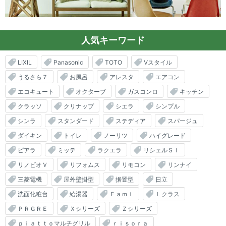
人気キーワード
LIXIL
Panasonic
TOTO
Vスタイル
うるさら７
お風呂
アレスタ
エアコン
エコキュート
オクターブ
ガスコンロ
キッチン
クラッソ
クリナップ
シエラ
シンプル
シンラ
スタンダード
ステディア
スパージュ
ダイキン
トイレ
ノーリツ
ハイグレード
ピアラ
ミッテ
ラクエラ
リシェルＳＩ
リノビオＶ
リフォムス
リモコン
リンナイ
三菱電機
屋外壁掛型
据置型
日立
洗面化粧台
給湯器
Ｆａｍｉ
Ｌクラス
ＰＲＧＲＥ
Ｘシリーズ
Ｚシリーズ
ｐｉａｔｔｏマルチグリル
ｒｉｓｏｒａ