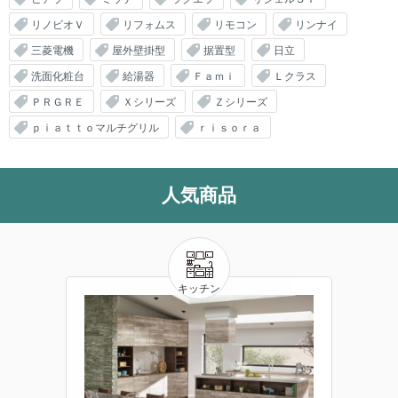
リノビオＶ
リフォムス
リモコン
リンナイ
三菱電機
屋外壁掛型
据置型
日立
洗面化粧台
給湯器
Ｆａｍｉ
Ｌクラス
ＰＲＧＲＥ
Ｘシリーズ
Ｚシリーズ
ｐｉａｔｔｏマルチグリル
ｒｉｓｏｒａ
人気商品