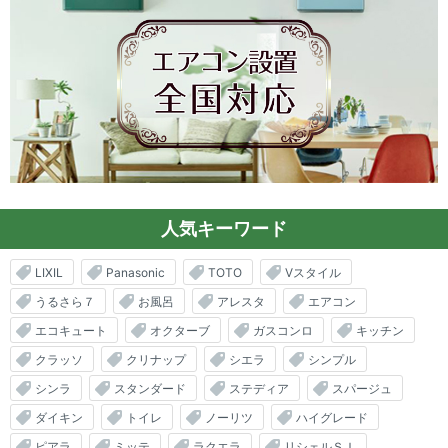
人気キーワード
LIXIL
Panasonic
TOTO
Vスタイル
うるさら７
お風呂
アレスタ
エアコン
エコキュート
オクターブ
ガスコンロ
キッチン
クラッソ
クリナップ
シエラ
シンプル
シンラ
スタンダード
ステディア
スパージュ
ダイキン
トイレ
ノーリツ
ハイグレード
ピアラ
ミッテ
ラクエラ
リシェルＳＩ