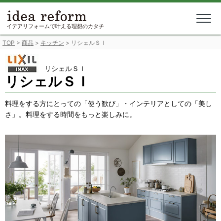
Skip
to
content
イデアリフォームで叶える理想のカタチ
TOP
>
商品
>
キッチン
>
リシェルＳＩ
リシェルＳＩ
リシェルＳＩ
料理をする方にとっての「使う歓び」・インテリアとしての「美し
さ」。料理をする時間をもっと楽しみに。