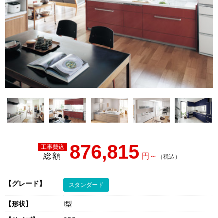
876,815
総額
【グレード】
スタンダード
【形状】
I型