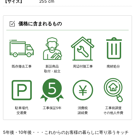
【サイズ】
255 cm
価格に含まれるもの
既存撤去工事
新設商品
周辺付随工事
廃材処分
取付・組立
駐車場代
工事保証5年
消費税
工事前調査
交通費
諸経費
その他人件費
5年後・10年後・・・これからのお客様の暮らしに寄り添うキッチ