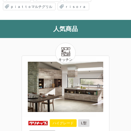
ｐｉａｔｔｏマルチグリル
ｒｉｓｏｒａ
人気商品
ハイグレード
L型