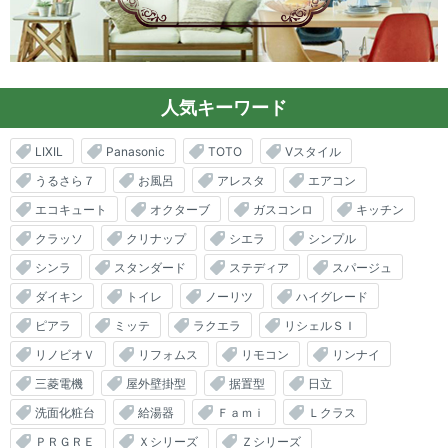
人気キーワード
LIXIL
Panasonic
TOTO
Vスタイル
うるさら７
お風呂
アレスタ
エアコン
エコキュート
オクターブ
ガスコンロ
キッチン
クラッソ
クリナップ
シエラ
シンプル
シンラ
スタンダード
ステディア
スパージュ
ダイキン
トイレ
ノーリツ
ハイグレード
ピアラ
ミッテ
ラクエラ
リシェルＳＩ
リノビオＶ
リフォムス
リモコン
リンナイ
三菱電機
屋外壁掛型
据置型
日立
洗面化粧台
給湯器
Ｆａｍｉ
Ｌクラス
ＰＲＧＲＥ
Ｘシリーズ
Ｚシリーズ