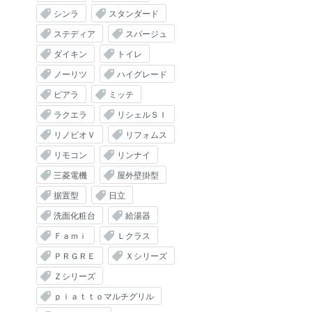
シンラ
スタンダード
ステディア
スパージュ
ダイキン
トイレ
ノーリツ
ハイグレード
ピアラ
ミッテ
ラクエラ
リシェルＳＩ
リノビオＶ
リフォムス
リモコン
リンナイ
三菱電機
屋外壁掛型
据置型
日立
洗面化粧台
給湯器
Ｆａｍｉ
Ｌクラス
ＰＲＧＲＥ
Ｘシリーズ
Ｚシリーズ
ｐｉａｔｔｏマルチグリル