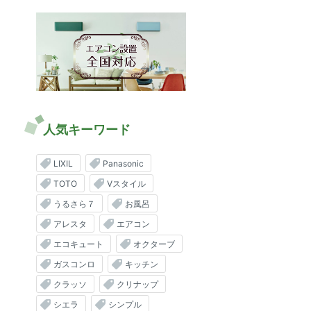
人気キーワード
LIXIL
Panasonic
TOTO
Vスタイル
うるさら７
お風呂
アレスタ
エアコン
エコキュート
オクターブ
ガスコンロ
キッチン
クラッソ
クリナップ
シエラ
シンプル