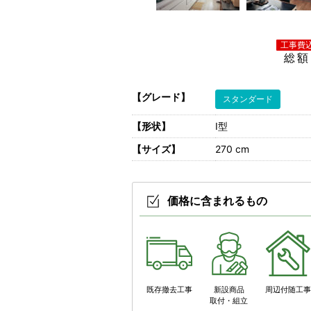
総額
【グレード】
スタンダード
【形状】
I型
【サイズ】
270 cm
価格に含まれるもの
既存撤去工事
新設商品
周辺付随工
取付・組立