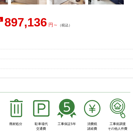
897,136
事
廃材処分
駐車場代
工事保証5年
消費税
工事前調査
交通費
諸経費
その他人件費