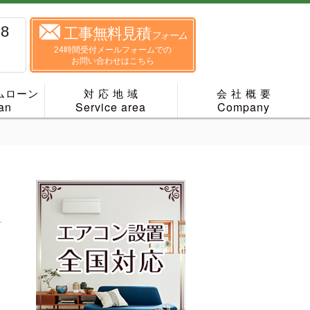
88
工事無料見積
フォーム
24時間受付メールフォームでの
お問い合わせはこちら
ムローン
対 応 地 域
会 社 概 要
an
Service area
Company