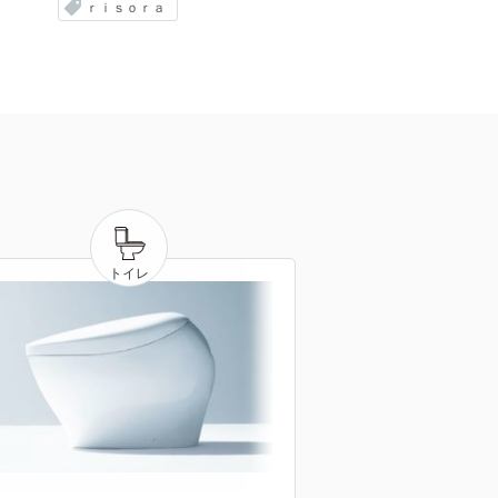
ｒｉｓｏｒａ