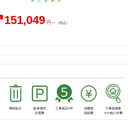
151,049
事
廃材処分
駐車場代
工事保証5年
消費税
工事前調査
交通費
諸経費
その他人件費