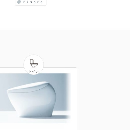
ｒｉｓｏｒａ