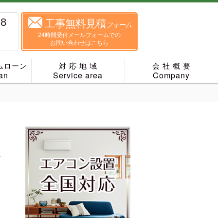
88
工事無料見積
フォーム
24時間受付メールフォームでの
お問い合わせはこちら
ムローン
対 応 地 域
会 社 概 要
an
Service area
Company