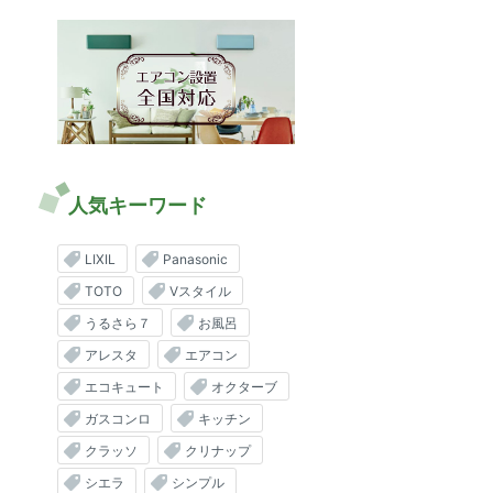
人気キーワード
LIXIL
Panasonic
TOTO
Vスタイル
うるさら７
お風呂
アレスタ
エアコン
エコキュート
オクターブ
ガスコンロ
キッチン
クラッソ
クリナップ
シエラ
シンプル