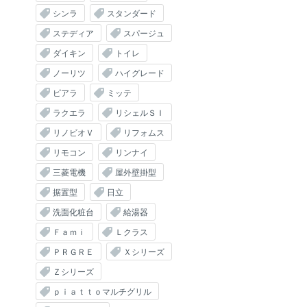
シンラ
スタンダード
ステディア
スパージュ
ダイキン
トイレ
ノーリツ
ハイグレード
ピアラ
ミッテ
ラクエラ
リシェルＳＩ
リノビオＶ
リフォムス
リモコン
リンナイ
三菱電機
屋外壁掛型
据置型
日立
洗面化粧台
給湯器
Ｆａｍｉ
Ｌクラス
ＰＲＧＲＥ
Ｘシリーズ
Ｚシリーズ
ｐｉａｔｔｏマルチグリル