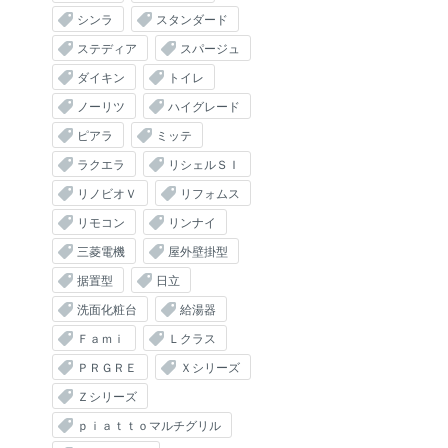
シンラ
スタンダード
ステディア
スパージュ
ダイキン
トイレ
ノーリツ
ハイグレード
ピアラ
ミッテ
ラクエラ
リシェルＳＩ
リノビオＶ
リフォムス
リモコン
リンナイ
三菱電機
屋外壁掛型
据置型
日立
洗面化粧台
給湯器
Ｆａｍｉ
Ｌクラス
ＰＲＧＲＥ
Ｘシリーズ
Ｚシリーズ
ｐｉａｔｔｏマルチグリル