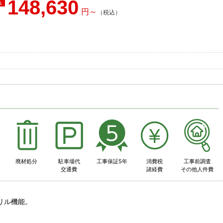
148,630
事
廃材処分
駐車場代
工事保証5年
消費税
工事前調査
交通費
諸経費
その他人件費
リル機能。