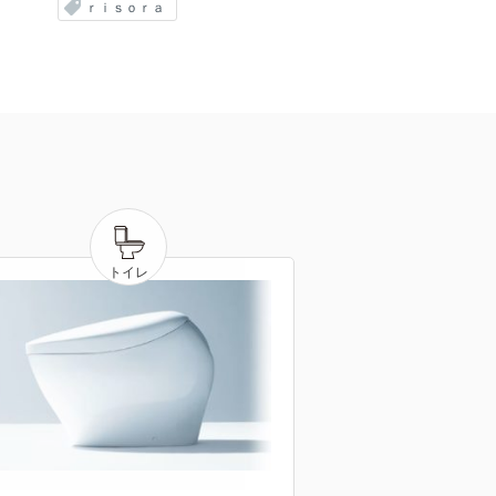
ｒｉｓｏｒａ