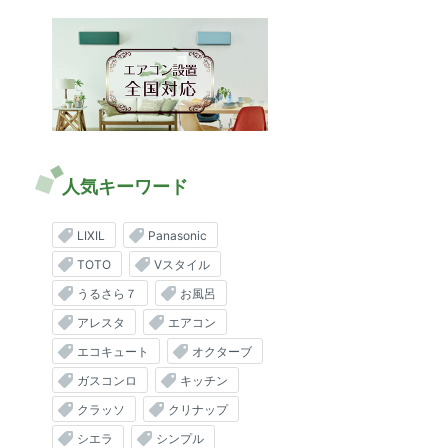
人気キーワード
LIXIL
Panasonic
TOTO
Vスタイル
うるさら７
お風呂
アレスタ
エアコン
エコキュート
オクターブ
ガスコンロ
キッチン
クラッソ
クリナップ
シエラ
シンプル