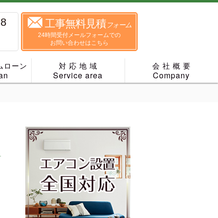
88
工事無料見積
フォーム
24時間受付メールフォームでの
お問い合わせはこちら
ムローン
対 応 地 域
会 社 概 要
an
Service area
Company