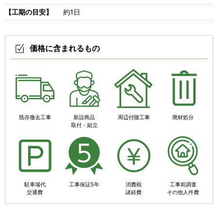
【工期の目安】
約1日
価格に含まれるもの
既存撤去工事
新設商品
周辺付随工事
廃材処分
取付・組立
駐車場代
工事保証5年
消費税
工事前調査
交通費
諸経費
その他人件費