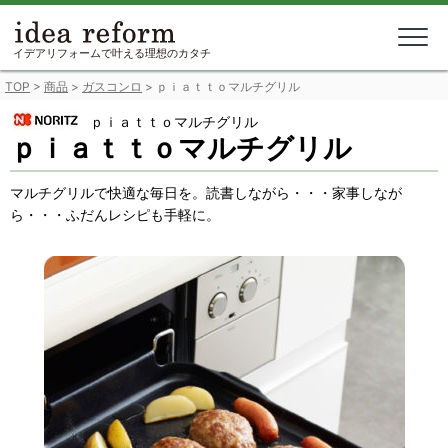
Skip
to
content
イデアリフォームで叶える理想のカタチ
TOP
>
商品
>
ガスコンロ
>
ｐｉａｔｔｏマルチグリル
ｐｉａｔｔｏマルチグリル
ｐｉａｔｔｏマルチグリル
マルチグリルで快適な毎日を。読書しながら・・・家事しなが
ら・・・ふだんレシピも手軽に。