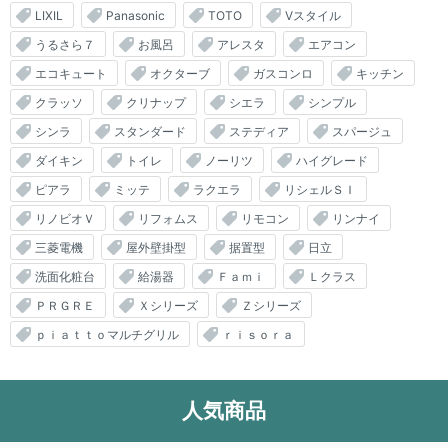
LIXIL
Panasonic
TOTO
Vスタイル
うるさら７
お風呂
アレスタ
エアコン
エコキュート
オクターブ
ガスコンロ
キッチン
クラッソ
クリナップ
シエラ
シンプル
シンラ
スタンダード
ステディア
スパージュ
ダイキン
トイレ
ノーリツ
ハイグレード
ピアラ
ミッテ
ラクエラ
リシェルＳＩ
リノビオＶ
リフォムス
リモコン
リンナイ
三菱電機
屋外壁掛型
据置型
日立
洗面化粧台
給湯器
Ｆａｍｉ
Ｌクラス
ＰＲＧＲＥ
Ｘシリーズ
Ｚシリーズ
ｐｉａｔｔｏマルチグリル
ｒｉｓｏｒａ
人気商品