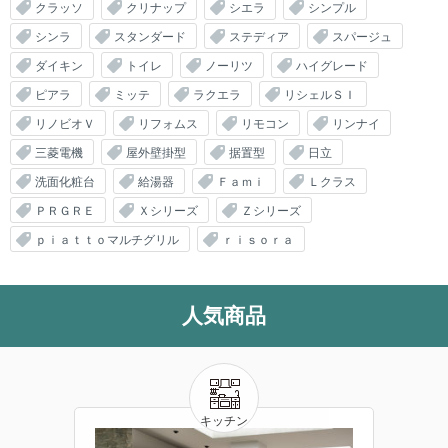
クラッソ
クリナップ
シエラ
シンプル
シンラ
スタンダード
ステディア
スパージュ
ダイキン
トイレ
ノーリツ
ハイグレード
ピアラ
ミッテ
ラクエラ
リシェルＳＩ
リノビオＶ
リフォムス
リモコン
リンナイ
三菱電機
屋外壁掛型
据置型
日立
洗面化粧台
給湯器
Ｆａｍｉ
Ｌクラス
ＰＲＧＲＥ
Ｘシリーズ
Ｚシリーズ
ｐｉａｔｔｏマルチグリル
ｒｉｓｏｒａ
人気商品