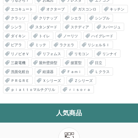
うるさら７
お風呂
アレスタ
エアコン
エコキュート
オクターブ
ガスコンロ
キッチン
クラッソ
クリナップ
シエラ
シンプル
シンラ
スタンダード
ステディア
スパージュ
ダイキン
トイレ
ノーリツ
ハイグレード
ピアラ
ミッテ
ラクエラ
リシェルＳＩ
リノビオＶ
リフォムス
リモコン
リンナイ
三菱電機
屋外壁掛型
据置型
日立
洗面化粧台
給湯器
Ｆａｍｉ
Ｌクラス
ＰＲＧＲＥ
Ｘシリーズ
Ｚシリーズ
ｐｉａｔｔｏマルチグリル
ｒｉｓｏｒａ
人気商品