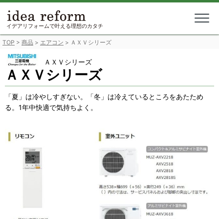
Skip
to
content
イデアリフォームで叶える理想のカタチ
TOP
>
商品
>
エアコン
>
ＡＸＶシリーズ
ＡＸＶシリーズ
ＡＸＶシリーズ
「夏」は冷やしすぎない。「冬」は冷えているところをあたため
る。1年中快適で気持ちよく。