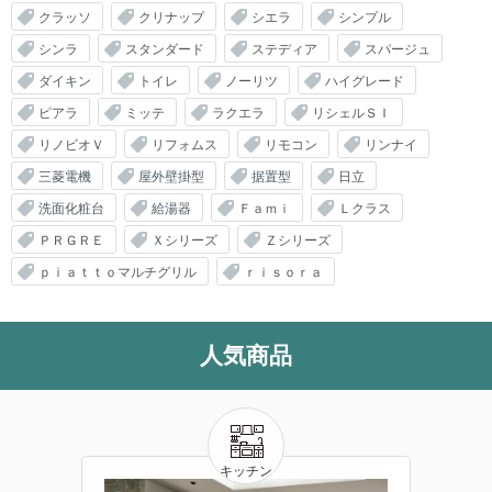
クラッソ
クリナップ
シエラ
シンプル
シンラ
スタンダード
ステディア
スパージュ
ダイキン
トイレ
ノーリツ
ハイグレード
ピアラ
ミッテ
ラクエラ
リシェルＳＩ
リノビオＶ
リフォムス
リモコン
リンナイ
三菱電機
屋外壁掛型
据置型
日立
洗面化粧台
給湯器
Ｆａｍｉ
Ｌクラス
ＰＲＧＲＥ
Ｘシリーズ
Ｚシリーズ
ｐｉａｔｔｏマルチグリル
ｒｉｓｏｒａ
人気商品