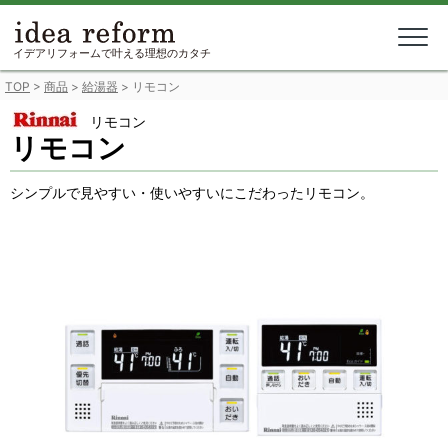
Skip
to
content
イデアリフォームで叶える理想のカタチ
TOP
>
商品
>
給湯器
>
リモコン
リモコン
リモコン
シンプルで見やすい・使いやすいにこだわったリモコン。