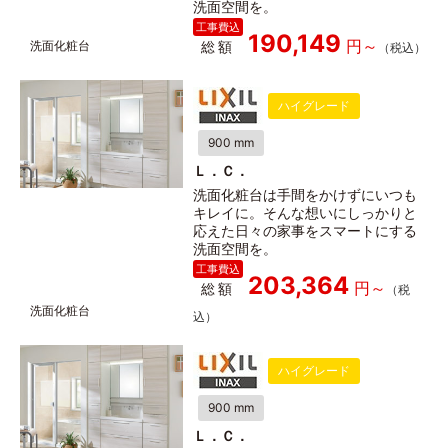
洗面空間を。
190,149
総額
ハイグレード
900 mm
Ｌ．Ｃ．
洗面化粧台は手間をかけずにいつも
キレイに。そんな想いにしっかりと
応えた日々の家事をスマートにする
洗面空間を。
203,364
総額
ハイグレード
900 mm
Ｌ．Ｃ．