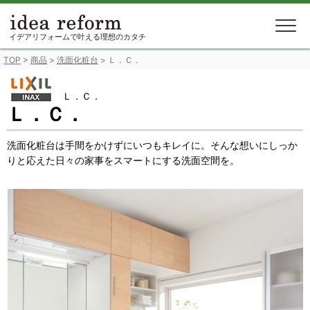
Skip
to
content
イデアリフォームで叶える理想のカタチ
TOP
>
商品
>
洗面化粧台
>
Ｌ．Ｃ．
Ｌ．Ｃ．
Ｌ．Ｃ．
洗面化粧台は手間をかけずにいつもキレイに。そんな想いにしっか
りと応えた日々の家事をスマートにする洗面空間を。