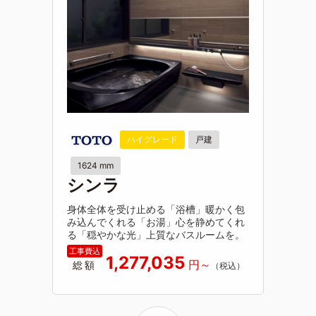
ハイグレード
戸建
1624 mm
シンラ
身体全体を受け止める「浴槽」暖かく包
み込んでくれる「お湯」心を静めてくれ
る「穏やかな光」上質なバスルームを。
1,277,035
総額