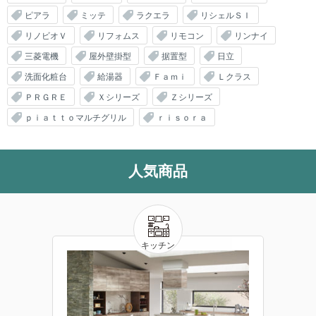
ピアラ
ミッテ
ラクエラ
リシェルＳＩ
リノビオＶ
リフォムス
リモコン
リンナイ
三菱電機
屋外壁掛型
据置型
日立
洗面化粧台
給湯器
Ｆａｍｉ
Ｌクラス
ＰＲＧＲＥ
Ｘシリーズ
Ｚシリーズ
ｐｉａｔｔｏマルチグリル
ｒｉｓｏｒａ
人気商品