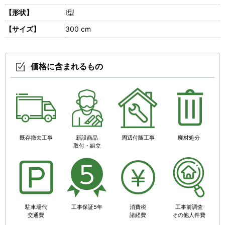
【形状】
I型
【サイズ】
300 cm
価格に含まれるもの
既存撤去工事
新設商品
周辺付随工事
廃材処分
取付・組立
駐車場代
工事保証5年
消費税
工事前調査
交通費
諸経費
その他人件費