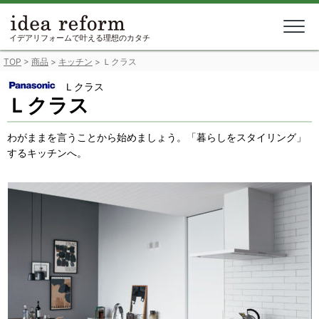
Skip
to
content
イデアリフォームで叶える理想のカタチ
TOP
>
商品
>
キッチン
>
Ｌクラス
Ｌクラス
Ｌクラス
わがままを言うことから始めましょう。「暮らしをスタイリング」
するキッチンへ。