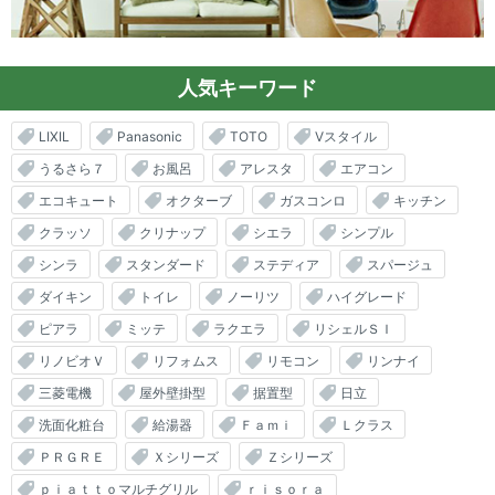
人気キーワード
LIXIL
Panasonic
TOTO
Vスタイル
うるさら７
お風呂
アレスタ
エアコン
エコキュート
オクターブ
ガスコンロ
キッチン
クラッソ
クリナップ
シエラ
シンプル
シンラ
スタンダード
ステディア
スパージュ
ダイキン
トイレ
ノーリツ
ハイグレード
ピアラ
ミッテ
ラクエラ
リシェルＳＩ
リノビオＶ
リフォムス
リモコン
リンナイ
三菱電機
屋外壁掛型
据置型
日立
洗面化粧台
給湯器
Ｆａｍｉ
Ｌクラス
ＰＲＧＲＥ
Ｘシリーズ
Ｚシリーズ
ｐｉａｔｔｏマルチグリル
ｒｉｓｏｒａ