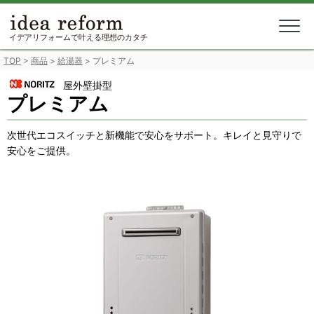
Skip
to
content
イデアリフォームで叶える理想のカタチ
TOP
>
商品
>
給湯器
>
プレミアム
屋外壁掛型
プレミアム
次世代エコスイッチと新機能で安心をサポート。キレイと見守りで
安心をご提供。