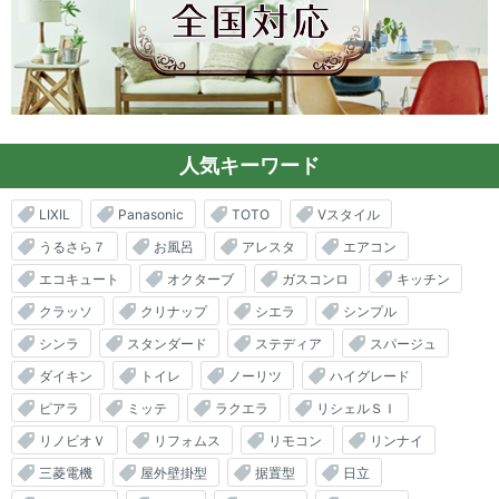
人気キーワード
LIXIL
Panasonic
TOTO
Vスタイル
うるさら７
お風呂
アレスタ
エアコン
エコキュート
オクターブ
ガスコンロ
キッチン
クラッソ
クリナップ
シエラ
シンプル
シンラ
スタンダード
ステディア
スパージュ
ダイキン
トイレ
ノーリツ
ハイグレード
ピアラ
ミッテ
ラクエラ
リシェルＳＩ
リノビオＶ
リフォムス
リモコン
リンナイ
三菱電機
屋外壁掛型
据置型
日立