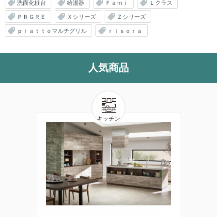
洗面化粧台
給湯器
Ｆａｍｉ
Ｌクラス
ＰＲＧＲＥ
Ｘシリーズ
Ｚシリーズ
ｐｉａｔｔｏマルチグリル
ｒｉｓｏｒａ
人気商品