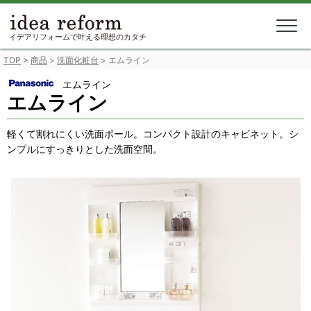
Skip
to
content
イデアリフォームで叶える理想のカタチ
TOP
>
商品
>
洗面化粧台
>
エムライン
エムライン
エムライン
軽くて割れにくい洗面ボール。コンパクト設計のキャビネット。シ
ンプルにすっきりとした洗面空間。