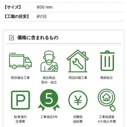
【サイズ】
600 mm
【工期の目安】
約1日
価格に含まれるもの
既存撤去工事
新設商品
周辺付随工事
廃材処分
取付・組立
駐車場代
工事保証5年
消費税
工事前調査
交通費
諸経費
その他人件費