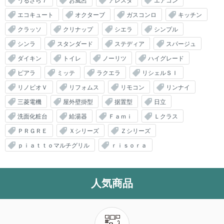
うるさら７
お風呂
アレスタ
エアコン
エコキュート
オクターブ
ガスコンロ
キッチン
クラッソ
クリナップ
シエラ
シンプル
シンラ
スタンダード
ステディア
スパージュ
ダイキン
トイレ
ノーリツ
ハイグレード
ピアラ
ミッテ
ラクエラ
リシェルＳＩ
リノビオＶ
リフォムス
リモコン
リンナイ
三菱電機
屋外壁掛型
据置型
日立
洗面化粧台
給湯器
Ｆａｍｉ
Ｌクラス
ＰＲＧＲＥ
Ｘシリーズ
Ｚシリーズ
ｐｉａｔｔｏマルチグリル
ｒｉｓｏｒａ
人気商品