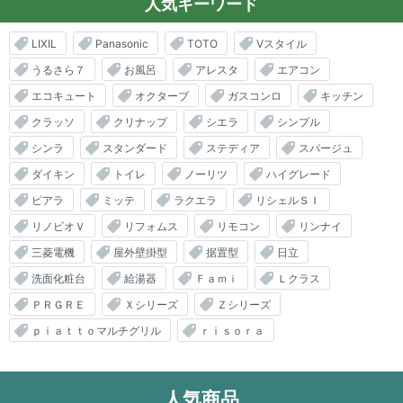
人気キーワード
LIXIL
Panasonic
TOTO
Vスタイル
うるさら７
お風呂
アレスタ
エアコン
エコキュート
オクターブ
ガスコンロ
キッチン
クラッソ
クリナップ
シエラ
シンプル
シンラ
スタンダード
ステディア
スパージュ
ダイキン
トイレ
ノーリツ
ハイグレード
ピアラ
ミッテ
ラクエラ
リシェルＳＩ
リノビオＶ
リフォムス
リモコン
リンナイ
三菱電機
屋外壁掛型
据置型
日立
洗面化粧台
給湯器
Ｆａｍｉ
Ｌクラス
ＰＲＧＲＥ
Ｘシリーズ
Ｚシリーズ
ｐｉａｔｔｏマルチグリル
ｒｉｓｏｒａ
人気商品