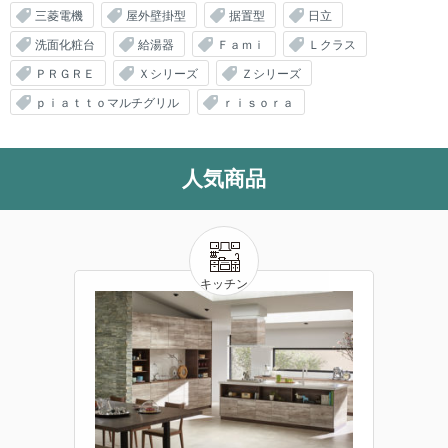
三菱電機
屋外壁掛型
据置型
日立
洗面化粧台
給湯器
Ｆａｍｉ
Ｌクラス
ＰＲＧＲＥ
Ｘシリーズ
Ｚシリーズ
ｐｉａｔｔｏマルチグリル
ｒｉｓｏｒａ
人気商品