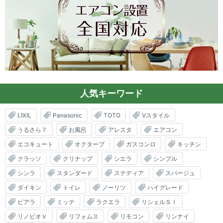
人気キーワード
LIXIL
Panasonic
TOTO
Vスタイル
うるさら７
お風呂
アレスタ
エアコン
エコキュート
オクターブ
ガスコンロ
キッチン
クラッソ
クリナップ
シエラ
シンプル
シンラ
スタンダード
ステディア
スパージュ
ダイキン
トイレ
ノーリツ
ハイグレード
ピアラ
ミッテ
ラクエラ
リシェルＳＩ
リノビオＶ
リフォムス
リモコン
リンナイ