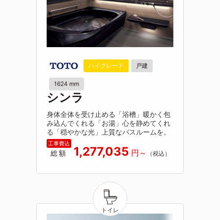
ハイグレード
戸建
1624 mm
シンラ
身体全体を受け止める「浴槽」暖かく包
み込んでくれる「お湯」心を静めてくれ
る「穏やかな光」上質なバスルームを。
1,277,035
総額