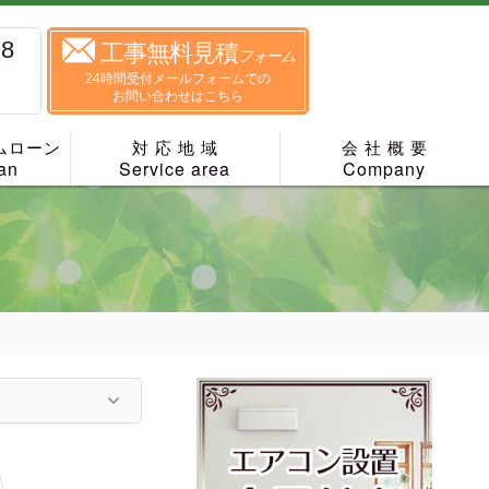
88
工事無料見積
フォーム
24時間受付メールフォームでの
お問い合わせはこちら
ムローン
対 応 地 域
会 社 概 要
an
Service area
Company