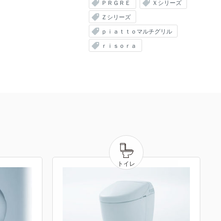
ＰＲＧＲＥ
Ｘシリーズ
Ｚシリーズ
ｐｉａｔｔｏマルチグリル
ｒｉｓｏｒａ