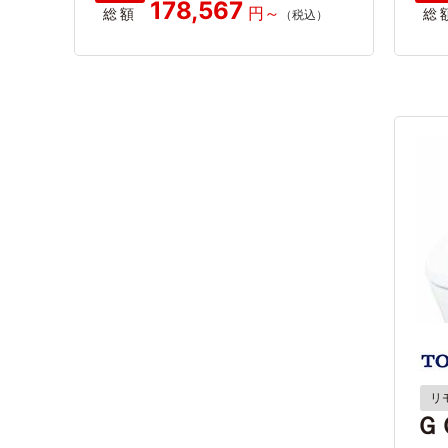
178,567
総額
総
リ
Ｇ