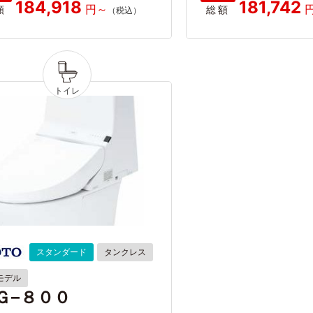
184,918
181,742
額
総額
スタンダード
タンクレス
モデル
Ｇ−８００