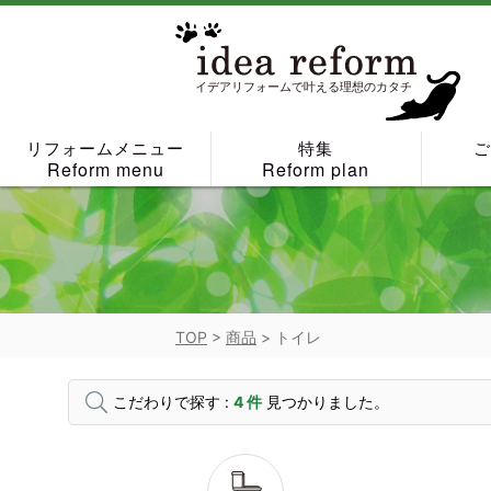
Skip
to
content
イデアリフォームで叶える理想のカタチ
リフォームメニュー
特集
Reform menu
Reform plan
TOP
>
商品
>
トイレ
こだわりで探す :
4 件
見つかりました。