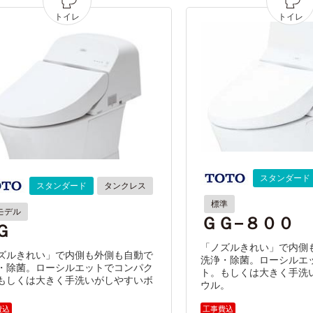
スタンダード
スタンダード
タンクレス
標準
モデル
ＧＧ−８００
Ｇ
「ノズルきれい」で内側
ズルきれい」で内側も外側も自動で
洗浄・除菌。ローシルエ
・除菌。ローシルエットでコンパク
ト。もしくは大きく手洗
もしくは大きく手洗いがしやすいボ
ウル。
。