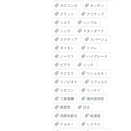
ガスコンロ
キッチン
クラッソ
クリナップ
シエラ
シンプル
シンラ
スタンダード
ステディア
スパージュ
ダイキン
トイレ
ノーリツ
ハイグレード
ピアラ
ミッテ
ラクエラ
リシェルＳＩ
リノビオＶ
リフォムス
リモコン
リンナイ
三菱電機
屋外壁掛型
据置型
日立
洗面化粧台
給湯器
Ｆａｍｉ
Ｌクラス