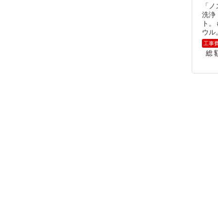
「ノ
洗浄
ト。
ウル
総