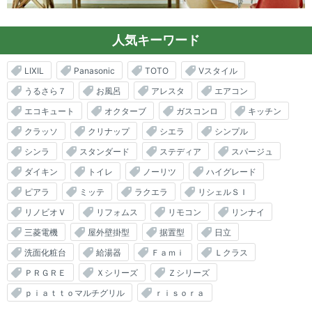
人気キーワード
LIXIL
Panasonic
TOTO
Vスタイル
うるさら７
お風呂
アレスタ
エアコン
エコキュート
オクターブ
ガスコンロ
キッチン
クラッソ
クリナップ
シエラ
シンプル
シンラ
スタンダード
ステディア
スパージュ
ダイキン
トイレ
ノーリツ
ハイグレード
ピアラ
ミッテ
ラクエラ
リシェルＳＩ
リノビオＶ
リフォムス
リモコン
リンナイ
三菱電機
屋外壁掛型
据置型
日立
洗面化粧台
給湯器
Ｆａｍｉ
Ｌクラス
ＰＲＧＲＥ
Ｘシリーズ
Ｚシリーズ
ｐｉａｔｔｏマルチグリル
ｒｉｓｏｒａ