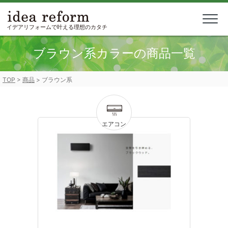
Skip
to
content
イデアリフォームで叶える理想のカタチ
ブラウン系カラーの商品一覧
TOP
>
商品
>
ブラウン系