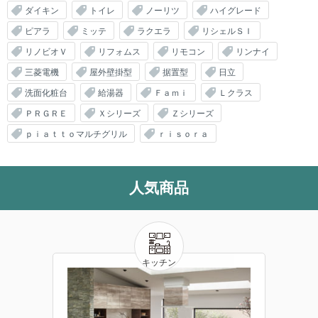
ダイキン
トイレ
ノーリツ
ハイグレード
ピアラ
ミッテ
ラクエラ
リシェルＳＩ
リノビオＶ
リフォムス
リモコン
リンナイ
三菱電機
屋外壁掛型
据置型
日立
洗面化粧台
給湯器
Ｆａｍｉ
Ｌクラス
ＰＲＧＲＥ
Ｘシリーズ
Ｚシリーズ
ｐｉａｔｔｏマルチグリル
ｒｉｓｏｒａ
人気商品