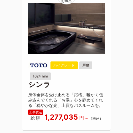
ハイグレード
戸建
1624 mm
シンラ
身体全体を受け止める「浴槽」暖かく包
み込んでくれる「お湯」心を静めてくれ
る「穏やかな光」上質なバスルームを。
1,277,035
総額