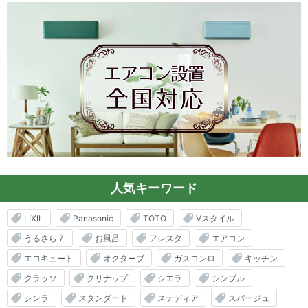
人気キーワード
LIXIL
Panasonic
TOTO
Vスタイル
うるさら７
お風呂
アレスタ
エアコン
エコキュート
オクターブ
ガスコンロ
キッチン
クラッソ
クリナップ
シエラ
シンプル
シンラ
スタンダード
ステディア
スパージュ