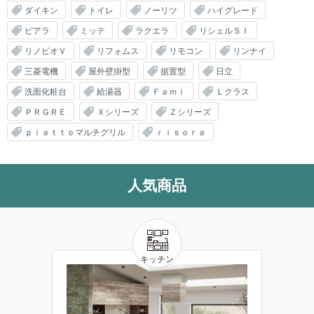
ダイキン
トイレ
ノーリツ
ハイグレード
ピアラ
ミッテ
ラクエラ
リシェルＳＩ
リノビオＶ
リフォムス
リモコン
リンナイ
三菱電機
屋外壁掛型
据置型
日立
洗面化粧台
給湯器
Ｆａｍｉ
Ｌクラス
ＰＲＧＲＥ
Ｘシリーズ
Ｚシリーズ
ｐｉａｔｔｏマルチグリル
ｒｉｓｏｒａ
人気商品