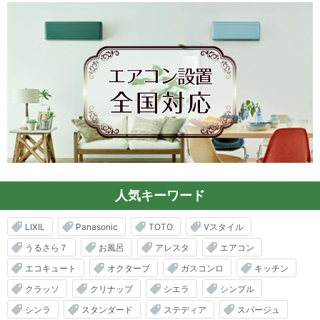
人気キーワード
LIXIL
Panasonic
TOTO
Vスタイル
うるさら７
お風呂
アレスタ
エアコン
エコキュート
オクターブ
ガスコンロ
キッチン
クラッソ
クリナップ
シエラ
シンプル
シンラ
スタンダード
ステディア
スパージュ