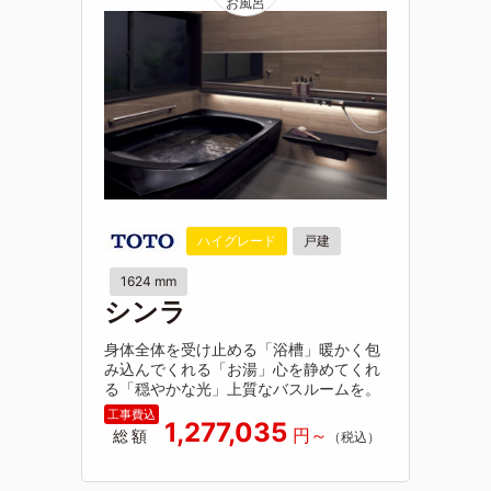
ハイグレード
戸建
1624 mm
シンラ
身体全体を受け止める「浴槽」暖かく包
み込んでくれる「お湯」心を静めてくれ
る「穏やかな光」上質なバスルームを。
1,277,035
総額