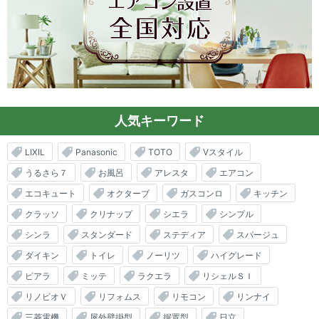
人気キーワード
LIXIL
Panasonic
TOTO
Vスタイル
うるさら７
お風呂
アレスタ
エアコン
エコキュート
オクターブ
ガスコンロ
キッチン
クラッソ
クリナップ
シエラ
シンプル
シンラ
スタンダード
ステディア
スパージュ
ダイキン
トイレ
ノーリツ
ハイグレード
ピアラ
ミッテ
ラクエラ
リシェルＳＩ
リノビオＶ
リフォムス
リモコン
リンナイ
三菱電機
屋外壁掛型
据置型
日立