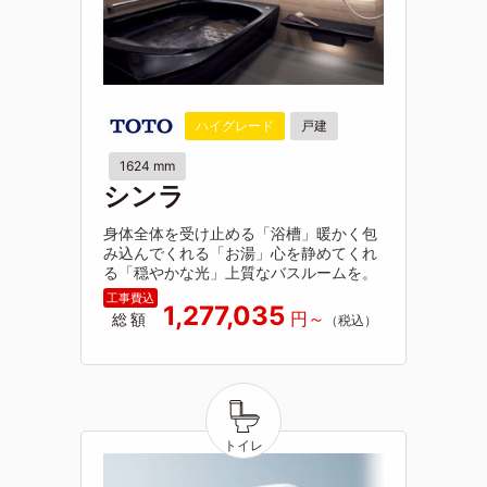
ハイグレード
戸建
1624 mm
シンラ
身体全体を受け止める「浴槽」暖かく包
み込んでくれる「お湯」心を静めてくれ
る「穏やかな光」上質なバスルームを。
1,277,035
総額