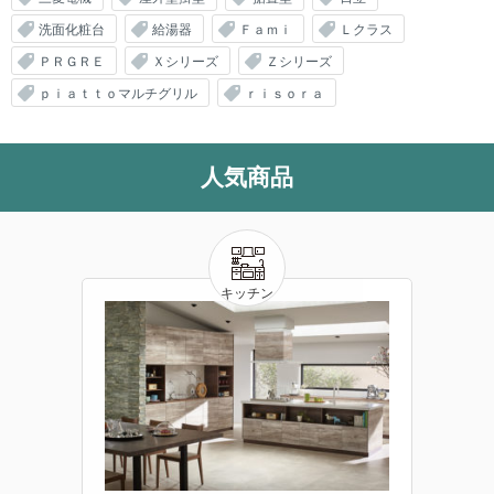
洗面化粧台
給湯器
Ｆａｍｉ
Ｌクラス
ＰＲＧＲＥ
Ｘシリーズ
Ｚシリーズ
ｐｉａｔｔｏマルチグリル
ｒｉｓｏｒａ
人気商品