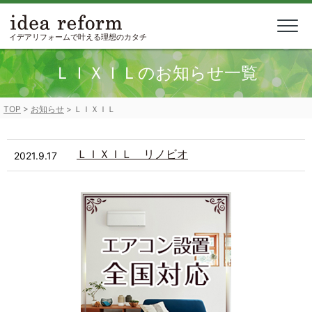
Skip
to
content
イデアリフォームで叶える理想のカタチ
ＬＩＸＩＬのお知らせ一覧
TOP
>
お知らせ
>
ＬＩＸＩＬ
ＬＩＸＩＬ リノビオ
2021.9.17