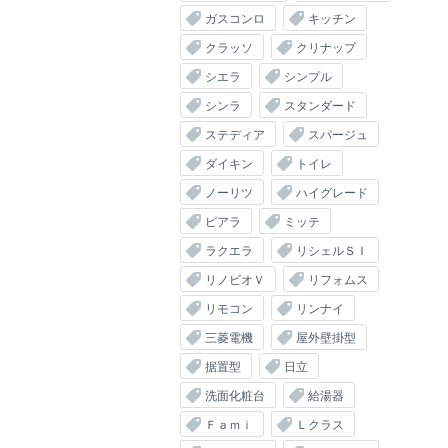
ガスコンロ
キッチン
クラッソ
クリナップ
シエラ
シンプル
シンラ
スタンダード
ステディア
スパージュ
ダイキン
トイレ
ノーリツ
ハイグレード
ピアラ
ミッテ
ラクエラ
リシェルＳＩ
リノビオＶ
リフォムス
リモコン
リンナイ
三菱電機
屋外壁掛型
据置型
日立
洗面化粧台
給湯器
Ｆａｍｉ
Ｌクラス