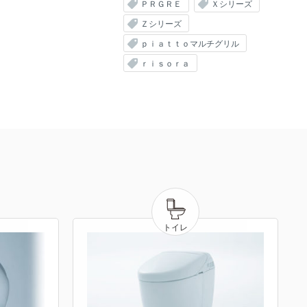
ＰＲＧＲＥ
Ｘシリーズ
Ｚシリーズ
ｐｉａｔｔｏマルチグリル
ｒｉｓｏｒａ