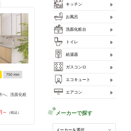
キッチン
お風呂
洗面化粧台
トイレ
給湯器
ガスコンロ
750 mm
エコキュート
エアコン
所へ。洗面化粧
メーカーで探す