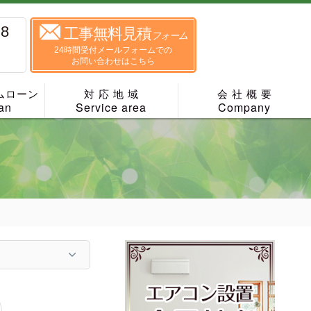
88
工事無料見積
フォーム
24時間受付メールフォームでの
お問い合わせはこちら
ムローン
対 応 地 域
会 社 概 要
an
Service area
Company