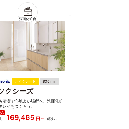
ハイグレード
900 mm
ツクシーズ
も清潔で心地よい場所へ。洗面化粧
キレイをつくろう。
169,465
額