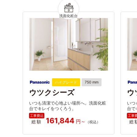
ハイグレード
750 mm
ウツクシーズ
ウ
いつも清潔で心地よい場所へ。洗面化粧
いつ
台でキレイをつくろう。
台で
161,844
総額
総