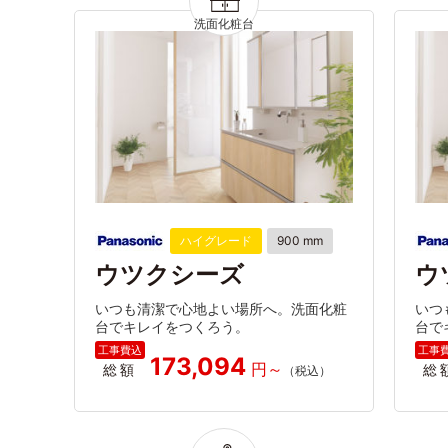
ハイグレード
900 mm
ウツクシーズ
ウ
いつも清潔で心地よい場所へ。洗面化粧
いつ
台でキレイをつくろう。
台で
173,094
総額
総