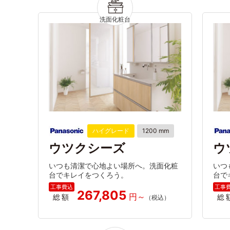
ハイグレード
1200 mm
ウツクシーズ
ウ
いつも清潔で心地よい場所へ。洗面化粧
いつ
台でキレイをつくろう。
台で
267,805
総額
総