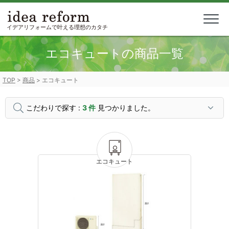
Skip
to
content
イデアリフォームで叶える理想のカタチ
エコキュートの商品一覧
TOP
>
商品
>
エコキュート
こだわりで探す :
3 件
見つかりました。