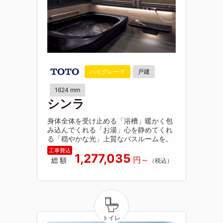
ハイグレード
戸建
1624 mm
シンラ
身体全体を受け止める「浴槽」暖かく包
み込んでくれる「お湯」心を静めてくれ
る「穏やかな光」上質なバスルームを。
1,277,035
総額