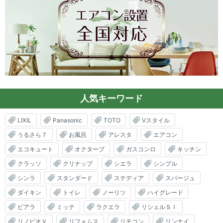
人気キーワード
LIXIL
Panasonic
TOTO
Vスタイル
うるさら７
お風呂
アレスタ
エアコン
エコキュート
オクターブ
ガスコンロ
キッチン
クラッソ
クリナップ
シエラ
シンプル
シンラ
スタンダード
ステディア
スパージュ
ダイキン
トイレ
ノーリツ
ハイグレード
ピアラ
ミッテ
ラクエラ
リシェルＳＩ
リノビオＶ
リフォムス
リモコン
リンナイ