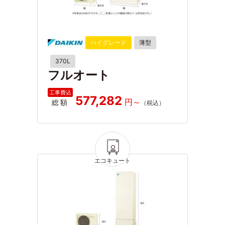
ハイグレード
薄型
370L
フルオート
577,282
総額