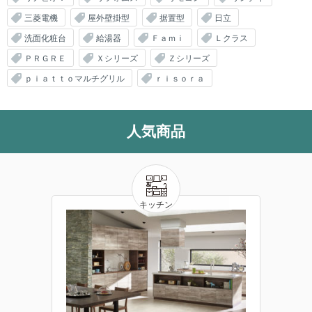
三菱電機
屋外壁掛型
据置型
日立
洗面化粧台
給湯器
Ｆａｍｉ
Ｌクラス
ＰＲＧＲＥ
Ｘシリーズ
Ｚシリーズ
ｐｉａｔｔｏマルチグリル
ｒｉｓｏｒａ
人気商品